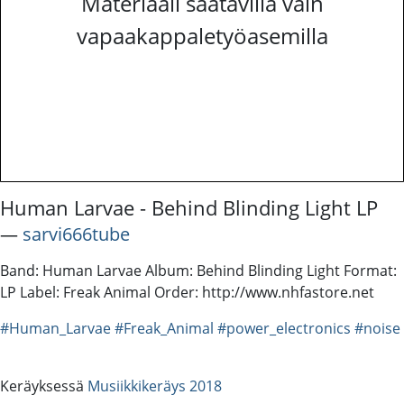
Materiaali saatavilla vain
vapaakappaletyöasemilla
Human Larvae - Behind Blinding Light LP
―
sarvi666tube
Band: Human Larvae Album: Behind Blinding Light Format:
LP Label: Freak Animal Order: http://www.nhfastore.net
#Human_Larvae
#Freak_Animal
#power_electronics
#noise
Keräyksessä
Musiikkikeräys 2018