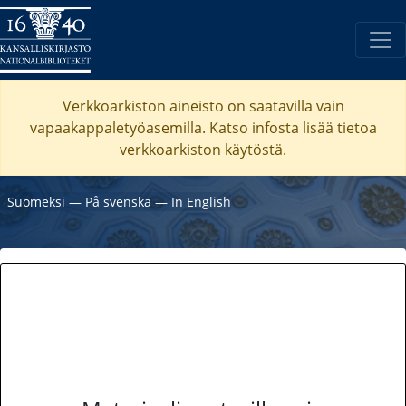
Verkkoarkiston aineisto on saatavilla vain
vapaakappaletyöasemilla. Katso
infosta
lisää tietoa
verkkoarkiston käytöstä.
Suomeksi
―
På svenska
―
In English