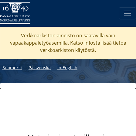
Verkkoarkiston aineisto on saatavilla vain
vapaakappaletyöasemilla. Katso
infosta
lisää tietoa
verkkoarkiston käytöstä.
Suomeksi
―
På svenska
―
In English