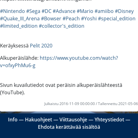
#Nintendo
#Sega
#DC
#Advance
#Mario
#amiibo
#Disney
#Quake_III_Arena
#Bowser
#Peach
#Yoshi
#special_edition
#limited_edition
#collector's_edition
Keräyksessä
Pelit 2020
Alkuperäislähde:
https://www.youtube.com/watch?
v=ofxyPhMu6-g
Sivun kuvailutiedot ovat peräisin alkuperäislähteestä
(YouTube).
Julkaistu 2016-11-09 00:00:00 / Tallennettu 2021-05-06
Info
―
Hakuohjeet
―
Viittausohje
―
Yhteystiedot
―
Ehdota kerättävää sisältöä