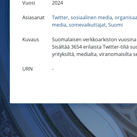
Vuosi
2024
Asiasanat
Twitter
,
sosiaalinen media
,
organisaa
media
,
somevaikuttajat
,
Suomi
Kuvaus
Suomalaisen verkkoarkiston vuosina 
Sisältää 3654 erilaista Twitter-tiliä su
yrityksiltä, medialta, viranomaisilta 
URN
-