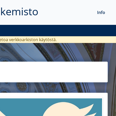
akemisto
Info
ietoa verkkoarkiston käytöstä.