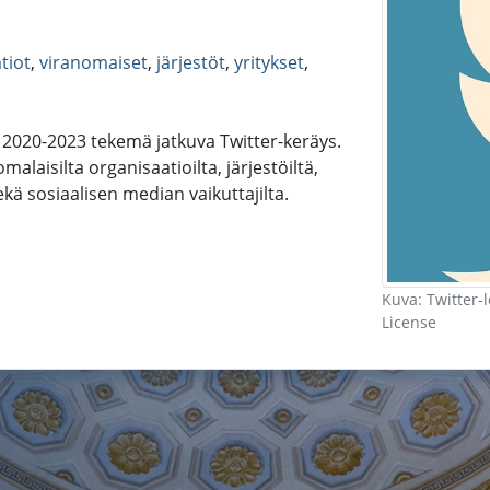
tiot
,
viranomaiset
,
järjestöt
,
yritykset
,
2020-2023 tekemä jatkuva Twitter-keräys.
omalaisilta organisaatioilta, järjestöiltä,
sekä sosiaalisen median vaikuttajilta.
Kuva: Twitter-
License