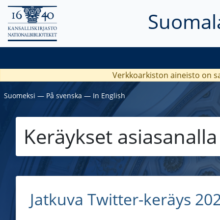
Suomala
Verkkoarkiston aineisto on s
Suomeksi
―
På svenska
―
In English
Keräykset asiasanall
Jatkuva Twitter-keräys 20