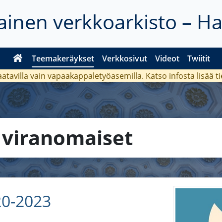
inen verkkoarkisto – H
Teemakeräykset
Verkkosivut
Videot
Twiitit
aatavilla vain vapaakappaletyöasemilla. Katso
infosta
lisää t
a
viranomaiset
20-2023