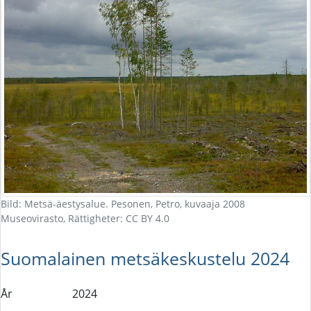
Bild: Metsä-äestysalue. Pesonen, Petro, kuvaaja 2008
Museovirasto, Rättigheter: CC BY 4.0
Suomalainen metsäkeskustelu 2024
År
2024