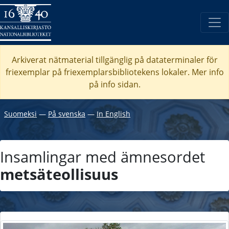
Arkiverat nätmaterial tillgänglig på dataterminaler för
friexemplar på friexemplarsbibliotekens lokaler. Mer info
på info sidan.
Suomeksi
―
På svenska
―
In English
Insamlingar med ämnesordet
metsäteollisuus