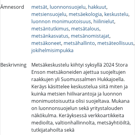
Ämnesord
metsät
,
luonnonsuojelu
,
hakkuut
,
metsiensuojelu
,
metsäekologia
,
keskustelu
,
luonnon monimuotoisuus
,
hiilinielut
,
metsäntutkimus
,
metsätalous
,
metsänkasvatus
,
metsänomistajat
,
metsäkoneet
,
metsähallinto
,
metsäteollisuus
,
jokihelmisimpukka
Beskrivning
Metsäkeskustelu kiihtyi syksyllä 2024 Stora
Enson metsäkoneiden ajettua suojeltujen
raakkujen yli Suomussalmen Hukkajoella.
Keräys käsittelee keskustelua siitä miten ja
kuinka metsien hiilivarantoja ja luonnon
monimuotoisuutta olisi suojeltava. Mukana
on luonnonsuojelun sekä yritystalouden
näkökulma. Keräyksessä verkkoartikkeita
medioilta, valtionhallinnolta, metsäyhtiöiltä,
tutkijatahoilta sekä