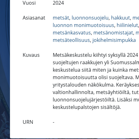
Vuosi
2024
Asiasanat
metsät
,
luonnonsuojelu
,
hakkuut
,
me
luonnon monimuotoisuus
,
hiilinielut
metsänkasvatus
,
metsänomistajat
,
m
metsäteollisuus
,
jokihelmisimpukka
Kuvaus
Metsäkeskustelu kiihtyi syksyllä 20
suojeltujen raakkujen yli Suomussalm
keskustelua siitä miten ja kuinka met
monimuotoisuutta olisi suojeltava.
yritystalouden näkökulma. Keräyksess
valtionhallinnolta, metsäyhtiöiltä, tut
luonnonsuojelujärjestöiltä. Lisäksi m
keskustelupalstojen sisältöjä.
URN
-