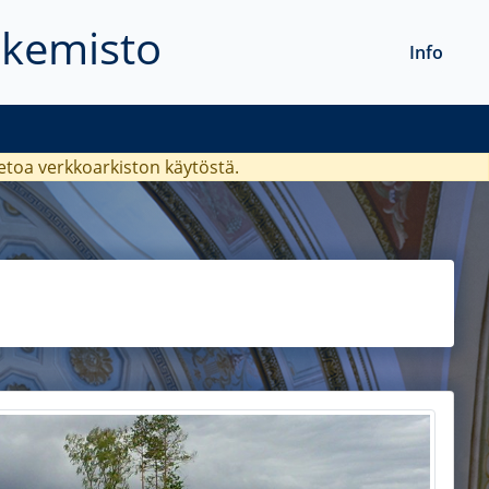
akemisto
Info
ietoa verkkoarkiston käytöstä.