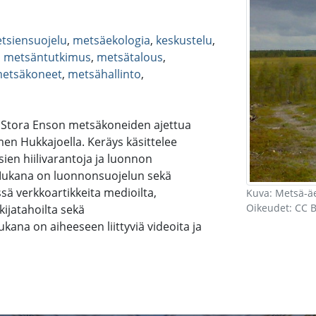
tsiensuojelu
,
metsäekologia
,
keskustelu
,
,
metsäntutkimus
,
metsätalous
,
etsäkoneet
,
metsähallinto
,
24 Stora Enson metsäkoneiden ajettua
en Hukkajoella. Keräys käsittelee
sien hiilivarantoja ja luonnon
 Mukana on luonnonsuojelun sekä
ä verkkoartikkeita medioilta,
Kuva: Metsä-äe
Oikeudet: CC B
kijatahoilta sekä
ukana on aiheeseen liittyviä videoita ja