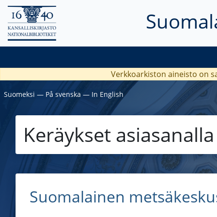
Suomala
Verkkoarkiston aineisto on s
Suomeksi
―
På svenska
―
In English
Keräykset asiasanall
Suomalainen metsäkeskus