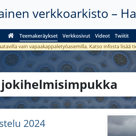
inen verkkoarkisto – H
Teemakeräykset
Verkkosivut
Videot
Twiitit
aatavilla vain vapaakappaletyöasemilla. Katso
infosta
lisää t
a
jokihelmisimpukka
telu 2024