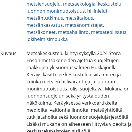
metsiensuojelu
,
metsäekologia
,
keskustelu
,
luonnon monimuotoisuus
,
hiilinielut
,
metsäntutkimus
,
metsätalous
,
metsänkasvatus
,
metsänomistajat
,
metsäkoneet
,
metsähallinto
,
metsäteollisuus
,
jokihelmisimpukka
Kuvaus
Metsäkeskustelu kiihtyi syksyllä 2024 Stora
Enson metsäkoneiden ajettua suojeltujen
raakkujen yli Suomussalmen Hukkajoella.
Keräys käsittelee keskustelua siitä miten ja
kuinka metsien hiilivarantoja ja luonnon
monimuotoisuutta olisi suojeltava. Mukana on
luonnonsuojelun sekä yritystalouden
näkökulma. Keräyksessä verkkoartikkeita
medioilta, valtionhallinnolta, metsäyhtiöiltä,
tutkijatahoilta sekä luonnonsuojelujärjestöiltä.
Lisäksi mukana on aiheeseen liittyviä videoita ja
keskustelupalstojen sisältöjä.