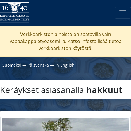
Verkkoarkiston aineisto on saatavilla vain
vapaakappaletyöasemilla. Katso
infosta
lisää tietoa
verkkoarkiston käytöstä.
Suomeksi
―
På svenska
―
In English
Keräykset asiasanalla
hakkuut