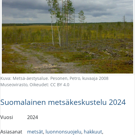
Kuva: Metsä-äestysalue. Pesonen, Petro, kuvaaja 2008
Museovirasto, Oikeudet: CC BY 4.0
Suomalainen metsäkeskustelu 2024
Vuosi
2024
Asiasanat
metsät
,
luonnonsuojelu
,
hakkuut
,