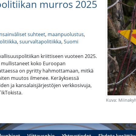
olitiikan murros 2025
nsainväliset suhteet
,
maanpuolustus
,
litiikka
,
suurvaltapolitiikka
,
Suomi
lisuuspolitiikan kriittiseen vuoteen 2025.
t mullistaneet koko Euroopan
jattaessa on pyritty hahmottamaan, mitkä
iten muutos ilmenee. Keräyksessä
iden ja kansalaisjärjestöjen verkkosivuja,
TikTokista.
Kuva: Miinakyl