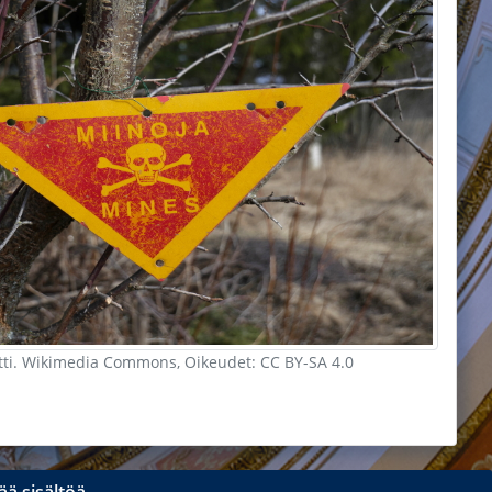
tti. Wikimedia Commons, Oikeudet: CC BY-SA 4.0