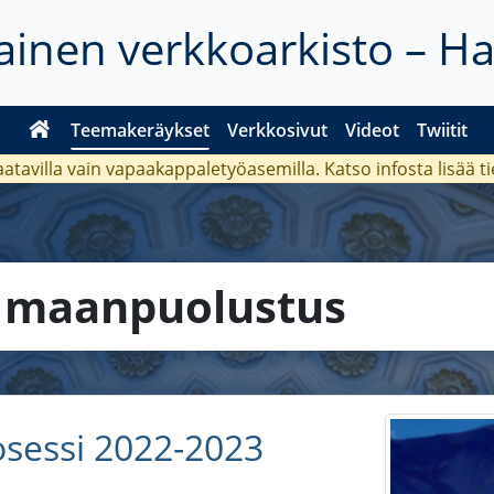
inen verkkoarkisto – H
Teemakeräykset
Verkkosivut
Videot
Twiitit
aatavilla vain vapaakappaletyöasemilla. Katso
infosta
lisää t
a
maanpuolustus
sessi 2022-2023