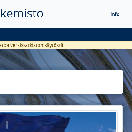
akemisto
Info
ietoa verkkoarkiston käytöstä.