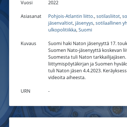
Vuosi
2022
Asiasanat
Pohjois-Atlantin liitto.
,
sotilasliitot
,
so
jäsenvaltiot
,
jäsenyys
,
sotilaallinen y
ulkopolitiikka
,
Suomi
Kuvaus
Suomi haki Naton jäsenyyttä 17. touk
Suomen Nato-jäsenyyttä koskevan liit
Suomesta tuli Naton tarkkailijajäsen
liittymispöytäkirjan ja Suomen hyväk
tuli Naton jäsen 4.4.2023. Keräyksess
videoita aiheesta.
URN
-