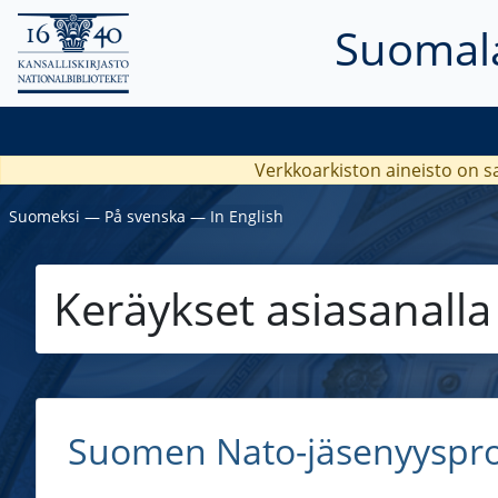
Suomala
Verkkoarkiston aineisto on s
Suomeksi
―
På svenska
―
In English
Keräykset asiasanall
Suomen Nato-jäsenyyspro