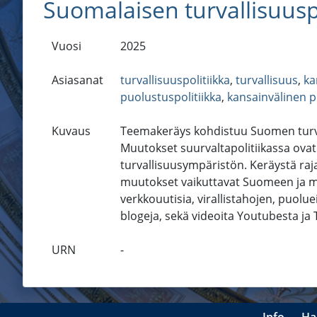
Suomalaisen turvallisuusp
Vuosi
2025
Asiasanat
turvallisuuspolitiikka
,
turvallisuus
,
ka
puolustuspolitiikka
,
kansainvälinen po
Kuvaus
Teemakeräys kohdistuu Suomen turval
Muutokset suurvaltapolitiikassa ova
turvallisuusympäristön. Keräystä ra
muutokset vaikuttavat Suomeen ja m
verkkouutisia, virallistahojen, puolue
blogeja, sekä videoita Youtubesta ja 
URN
-