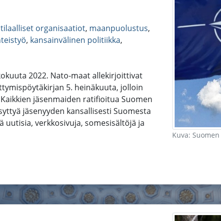
tilaalliset organisaatiot
,
maanpuolustus
,
hteistyö
,
kansainvälinen politiikka
,
okuuta 2022. Nato-maat allekirjoittivat
tymispöytäkirjan 5. heinäkuuta, jolloin
. Kaikkien jäsenmaiden ratifioitua Suomen
syttyä jäsenyyden kansallisesti Suomesta
ä uutisia, verkkosivuja, somesisältöjä ja
Kuva: Suomen j