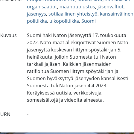
organisaatiot
,
maanpuolustus
,
jäsenvaltiot
,
jäsenyys
,
sotilaallinen yhteistyö
,
kansainvälinen
politiikka
,
ulkopolitiikka
,
Suomi
Kuvaus
Suomi haki Naton jäsenyyttä 17. toukokuuta
2022. Nato-maat allekirjoittivat Suomen Nato-
jäsenyyttä koskevan liittymispöytäkirjan 5.
heinäkuuta, jolloin Suomesta tuli Naton
tarkkailijajäsen. Kaikkien jäsenmaiden
ratifioitua Suomen liittymispöytäkirjan ja
Suomen hyväksyttyä jäsenyyden kansallisesti
Suomesta tuli Naton jäsen 4.4.2023.
Keräyksessä uutisia, verkkosivuja,
somesisältöjä ja videoita aiheesta.
URN
-