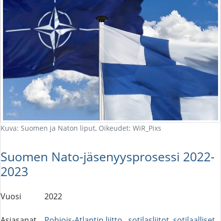
Kuva: Suomen ja Naton liput, Oikeudet: WiR_Pixs
Suomen Nato-jäsenyysprosessi 2022-
2023
Vuosi
2022
Asiasanat
Pohjois-Atlantin liitto.
,
sotilasliitot
,
sotilaalliset