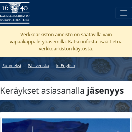
Verkkoarkiston aineisto on saatavilla vain
vapaakappaletyöasemilla. Katso
infosta
lisää tietoa
verkkoarkiston käytöstä.
Suomeksi
―
På svenska
―
In English
Keräykset asiasanalla
jäsenyys