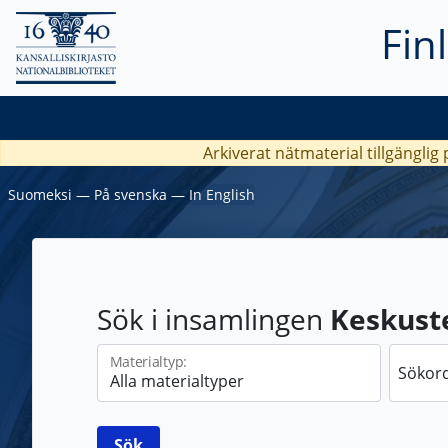
Fin
Arkiverat nätmaterial tillgänglig
Suomeksi
―
På svenska
―
In English
Sök i insamlingen
Keskust
Materialtyp:
Sökord