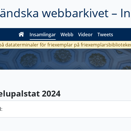
ländska webbarkivet – I
Insamlingar
Webb
Videor
Tweets
 på dataterminaler för friexemplar på friexemplarsbiblioteke
elupalstat 2024
: