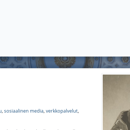
u
,
sosiaalinen media
,
verkkopalvelut
,