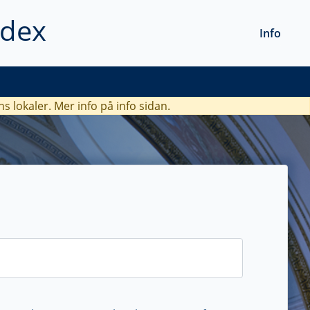
ndex
Info
ns lokaler. Mer info
på info sidan.