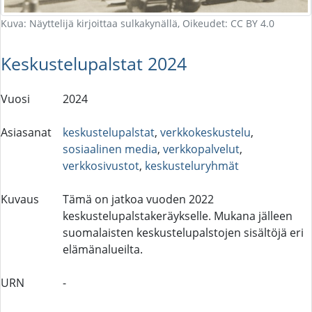
Kuva: Näyttelijä kirjoittaa sulkakynällä, Oikeudet: CC BY 4.0
Keskustelupalstat 2024
Vuosi
2024
Asiasanat
keskustelupalstat
,
verkkokeskustelu
,
sosiaalinen media
,
verkkopalvelut
,
verkkosivustot
,
keskusteluryhmät
Kuvaus
Tämä on jatkoa vuoden 2022
keskustelupalstakeräykselle. Mukana jälleen
suomalaisten keskustelupalstojen sisältöjä eri
elämänalueilta.
URN
-