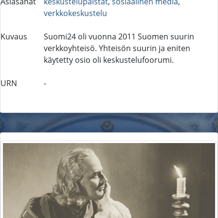
Asiasanat
keskustelupalstat
,
sosiaalinen media
,
verkkokeskustelu
Kuvaus
Suomi24 oli vuonna 2011 Suomen suurin
verkkoyhteisö. Yhteisön suurin ja eniten
käytetty osio oli keskustelufoorumi.
URN
-