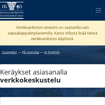
Verkkoarkiston aineisto on saatavilla vain
vapaakappaletyöasemilla. Katso
infosta
lisää tietoa
verkkoarkiston käytöstä.
Suomeksi
―
På svenska
―
In English
Keräykset asiasanalla
verkkokeskustelu