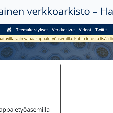
inen verkkoarkisto – H
Teemakeräykset
Verkkosivut
Videot
Twiitit
aatavilla vain vapaakappaletyöasemilla. Katso
infosta
lisää t
kappaletyöasemilla