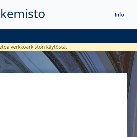
akemisto
Info
ietoa verkkoarkiston käytöstä.