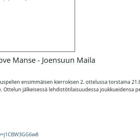
. pve Manse - Joensuun Maila
elien ensimmäisen kierroksen 2. ottelussa torstaina 21.8. 
le. Ottelun jälkeisessä lehdistötilaisuudessa joukkueidensa p
?v=j1CBW3GG6w8