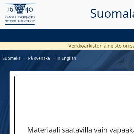
Suomala
Verkkoarkiston aineisto on s
Suomeksi
―
På svenska
―
In English
Materiaali saatavilla vain vapaa