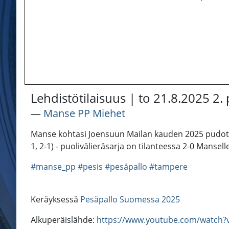
Lehdistötilaisuus | to 21.8.2025 2
―
Manse PP Miehet
Manse kohtasi Joensuun Mailan kauden 2025 pudotusp
1, 2-1) - puolivälieräsarja on tilanteessa 2-0 Mansel
#manse_pp
#pesis
#pesäpallo
#tampere
Keräyksessä
Pesäpallo Suomessa 2025
Alkuperäislähde:
https://www.youtube.com/watch