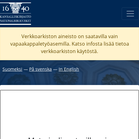
Verkkoarkiston aineisto on saatavilla vain
vapaakappaletyöasemilla. Katso
infosta
lisää tietoa
verkkoarkiston käytöstä.
Suomeksi
―
På svenska
―
In English