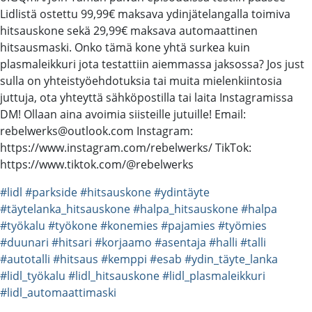
Lidlistä ostettu 99,99€ maksava ydinjätelangalla toimiva
hitsauskone sekä 29,99€ maksava automaattinen
hitsausmaski. Onko tämä kone yhtä surkea kuin
plasmaleikkuri jota testattiin aiemmassa jaksossa? Jos just
sulla on yhteistyöehdotuksia tai muita mielenkiintosia
juttuja, ota yhteyttä sähköpostilla tai laita Instagramissa
DM! Ollaan aina avoimia siisteille jutuille! Email:
rebelwerks@outlook.com Instagram:
https://www.instagram.com/rebelwerks/ TikTok:
https://www.tiktok.com/@rebelwerks
#lidl
#parkside
#hitsauskone
#ydintäyte
#täytelanka_hitsauskone
#halpa_hitsauskone
#halpa
#työkalu
#työkone
#konemies
#pajamies
#työmies
#duunari
#hitsari
#korjaamo
#asentaja
#halli
#talli
#autotalli
#hitsaus
#kemppi
#esab
#ydin_täyte_lanka
#lidl_työkalu
#lidl_hitsauskone
#lidl_plasmaleikkuri
#lidl_automaattimaski