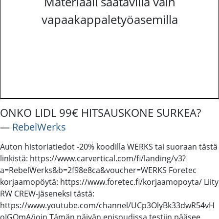
Materiaali saatavilla vain
vapaakappaletyöasemilla
ONKO LIDL 99€ HITSAUSKONE SURKEA?
―
RebelWerks
Auton historiatiedot -20% koodilla WERKS tai suoraan tästä
linkistä: https://www.carvertical.com/fi/landing/v3?
a=RebelWerks&b=2f98e8ca&voucher=WERKS Foretec
korjaamopöytä: https://www.foretec.fi/korjaamopoyta/ Liity
RW CREW-jäseneksi tästä:
https://www.youtube.com/channel/UCp3OlyBk33dwR54vH
oIGQmA/join Tämän päivän episoudissa testiin pääsee