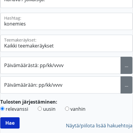
Hashtag:
Teemakeräykset:
Päivämäärästä: pp/kk/vvvv
...
Päivämäärään: pp/kk/vvvv
...
Tulosten järjestäminen:
relevanssi
uusin
vanhin
Näytä/piilota lisää hakuehtoja