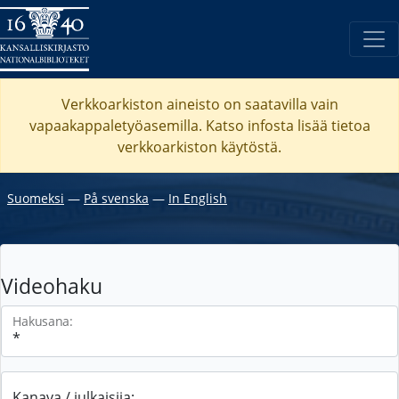
Verkkoarkiston aineisto on saatavilla vain
vapaakappaletyöasemilla. Katso
infosta
lisää tietoa
verkkoarkiston käytöstä.
Suomeksi
―
På svenska
―
In English
Videohaku
Hakusana:
Kanava / julkaisija: