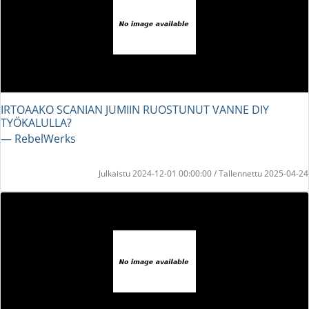
IRTOAAKO SCANIAN JUMIIN RUOSTUNUT VANNE DIY
TYÖKALULLA?
― RebelWerks
Julkaistu 2024-12-01 00:00:00 / Tallennettu 2025-04-24