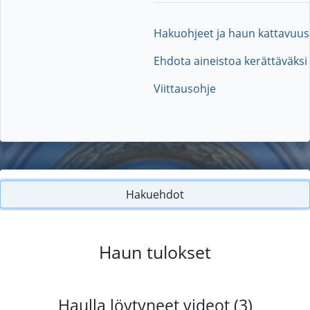
Hakuohjeet ja haun kattavuus
Ehdota aineistoa kerättäväksi
Viittausohje
Hakuehdot
Haun tulokset
Haulla löytyneet videot (3)