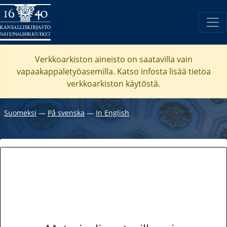
Verkkoarkiston aineisto on saatavilla vain
vapaakappaletyöasemilla. Katso
infosta
lisää tietoa
verkkoarkiston käytöstä.
Suomeksi
―
På svenska
―
In English