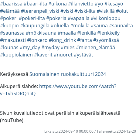
#baarissa
#baari-ilta
#ulkona
#illanvietto
#yö
#kesäyö
#elämää
#teerenpeli_viski
#viski
#viski-ilta
#viskillä
#olut
#pokeri
#pokeri-ilta
#pokeria
#vapaalla
#viikonloppu
#kuopio
#kaupungilla
#oluella
#mökillä
#sauna
#saunailta
#saunassa
#mökkisauna
#maalla
#lenkillä
#lenkkeily
#makutesti
#lonkero
#long_drink
#fanta
#syömässä
#lounas
#my_day
#myday
#mies
#miehen_elämää
#kuopiolainen
#kaverit
#nuoret
#ystävät
Keräyksessä
Suomalainen ruokakulttuuri 2024
Alkuperäislähde:
https://www.youtube.com/watch?
v=TvhSDRQnliQ
Sivun kuvailutiedot ovat peräisin alkuperäislähteestä
(YouTube).
Julkaistu 2024-09-10 00:00:00 / Tallennettu 2024-12-20