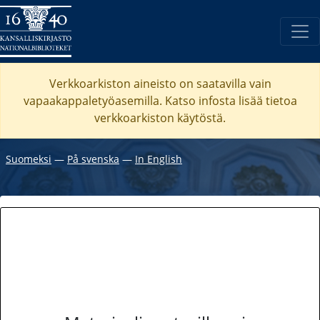
Verkkoarkiston aineisto on saatavilla vain
vapaakappaletyöasemilla. Katso
infosta
lisää tietoa
verkkoarkiston käytöstä.
Suomeksi
―
På svenska
―
In English