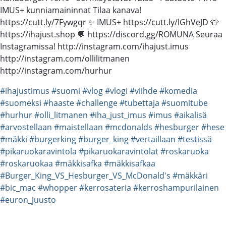
IMUS+ kunniamaininnat Tilaa kanava!
https://cutt.ly/7Fywgqr ✨ IMUS+ https://cutt.ly/lGhVeJD 👕
https://ihajust.shop 💬 https://discord.gg/ROMUNA Seuraa
Instagramissa! http://instagram.com/ihajust.imus
http://instagram.com/ollilitmanen
http://instagram.com/hurhur
#ihajustimus
#suomi
#vlog
#vlogi
#viihde
#komedia
#suomeksi
#haaste
#challenge
#tubettaja
#suomitube
#hurhur
#olli_litmanen
#iha_just_imus
#imus
#aikalisä
#arvostellaan
#maistellaan
#mcdonalds
#hesburger
#hese
#mäkki
#burgerking
#burger_king
#vertaillaan
#testissä
#pikaruokaravintola
#pikaruokaravintolat
#roskaruoka
#roskaruokaa
#mäkkisafka
#mäkkisafkaa
#Burger_King_VS_Hesburger_VS_McDonald's
#mäkkäri
#bic_mac
#whopper
#kerrosateria
#kerroshampurilainen
#euron_juusto