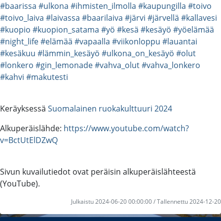
#baarissa
#ulkona
#ihmisten_ilmolla
#kaupungilla
#toivo
#toivo_laiva
#laivassa
#baarilaiva
#järvi
#järvellä
#kallavesi
#kuopio
#kuopion_satama
#yö
#kesä
#kesäyö
#yöelämää
#night_life
#elämää
#vapaalla
#viikonloppu
#lauantai
#kesäkuu
#lämmin_kesäyö
#ulkona_on_kesäyö
#olut
#lonkero
#gin_lemonade
#vahva_olut
#vahva_lonkero
#kahvi
#makutesti
Keräyksessä
Suomalainen ruokakulttuuri 2024
Alkuperäislähde:
https://www.youtube.com/watch?
v=BctUtElDZwQ
Sivun kuvailutiedot ovat peräisin alkuperäislähteestä
(YouTube).
Julkaistu 2024-06-20 00:00:00 / Tallennettu 2024-12-20