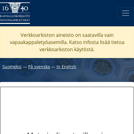
Verkkoarkiston aineisto on saatavilla vain
vapaakappaletyöasemilla. Katso
infosta
lisää tietoa
verkkoarkiston käytöstä.
Suomeksi
―
På svenska
―
In English