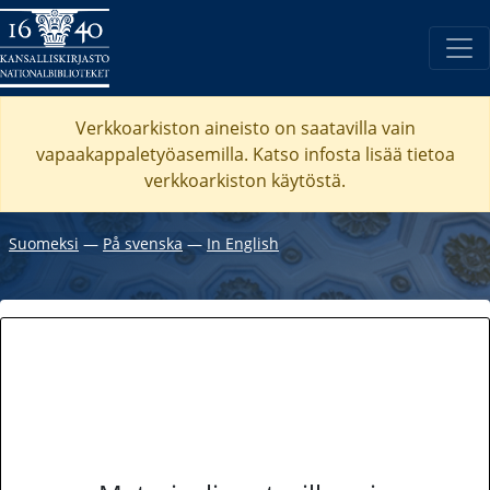
Verkkoarkiston aineisto on saatavilla vain
vapaakappaletyöasemilla. Katso
infosta
lisää tietoa
verkkoarkiston käytöstä.
Suomeksi
―
På svenska
―
In English