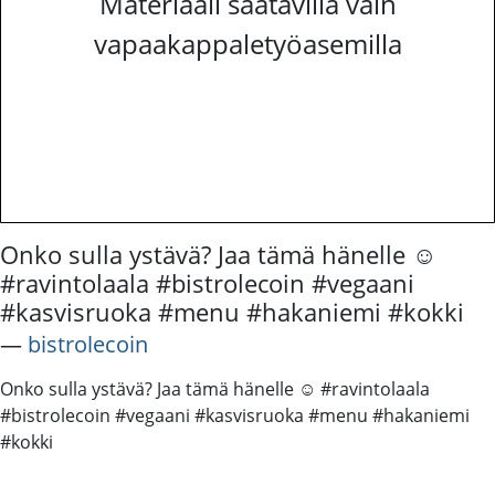
Materiaali saatavilla vain
vapaakappaletyöasemilla
Onko sulla ystävä? Jaa tämä hänelle ☺️
#ravintolaala #bistrolecoin #vegaani
#kasvisruoka #menu #hakaniemi #kokki
―
bistrolecoin
Onko sulla ystävä? Jaa tämä hänelle ☺️ #ravintolaala
#bistrolecoin #vegaani #kasvisruoka #menu #hakaniemi
#kokki