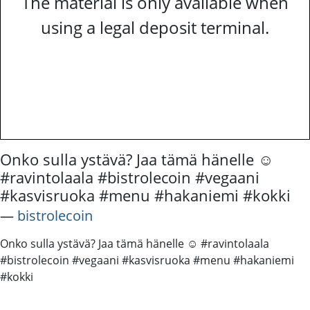
The material is only available when
using a legal deposit terminal.
Onko sulla ystävä? Jaa tämä hänelle ☺️
#ravintolaala #bistrolecoin #vegaani
#kasvisruoka #menu #hakaniemi #kokki
―
bistrolecoin
Onko sulla ystävä? Jaa tämä hänelle ☺️ #ravintolaala
#bistrolecoin #vegaani #kasvisruoka #menu #hakaniemi
#kokki