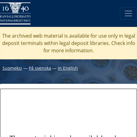
The archived web material is available for use only in legal
deposit terminals within legal deposit libraries. Check
info
for more information.
Suomeksi
―
På svenska
―
In English