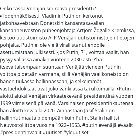
Onko tässä Venäjän seuraava presidentti?
▪️Todennäköisesti. Vladimir Putin on kertonut
jatkohaaveistaan Donetskin kansantasavallan
kansanneuvoston puheenjohtaja Artjom Žogalle Kremlissä,
kertoo uutistoimisto AFP Venäjän uutistoimistojen tietojen
pohjalta. Putin ei ole vielä virallistanut ehdolle
asettumistaan julkisesti. ▪️Jos Putin, 71, voittaa vaalit, hän
pysyy vallassa ainakin vuoteen 2030 asti. Yhä
itsevaltaisempaan suuntaan Venäjää vieneen Putinin
voittoa pidetään varmana, sillä Venäjän vaalikoneisto on
hänen tiukassa hallinnassaan, ja selkeimmät
vastaehdokkaat ovat joko vankilassa tai ulkomailla. ▪️Putin
aloitti aluksi Venäjän virkaatekevänä presidenttinä vuoden
1999 viimeisenä päivänä. Varsinaisen presidentinkautensa
hän aloitti keväällä 2020. Ainoastaan Josif Stalin on
hallinnut maata pidempään kuin Putin. Stalin hallitsi
Neuvostoliittoa vuosina 1922–1953. #putin #venäjä #vaalit
#presidentinvaalit #uutiset #yleuutiset