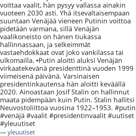
voittaa vaalit, hän pysyy vallassa ainakin
vuoteen 2030 asti. Yhä itsevaltaisempaan
suuntaan Venäjää vieneen Putinin voittoa
pidetään varmana, sillä Venäjän
vaalikoneisto on hänen tiukassa
hallinnassaan, ja selkeimmät
vastaehdokkaat ovat joko vankilassa tai
ulkomailla. ▪️Putin aloitti aluksi Venäjän
virkaatekevänä presidenttinä vuoden 1999
viimeisenä päivänä. Varsinaisen
presidentinkautensa hän aloitti keväällä
2020. Ainoastaan Josif Stalin on hallinnut
maata pidempään kuin Putin. Stalin hallitsi
Neuvostoliittoa vuosina 1922–1953. #putin
#venäjä #vaalit #presidentinvaalit #uutiset
#yleuutiset
―
yleuutiset