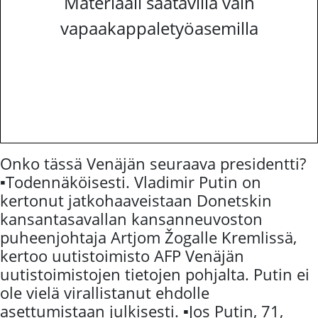
Materiaali saatavilla vain
vapaakappaletyöasemilla
Onko tässä Venäjän seuraava presidentti?
▪️Todennäköisesti. Vladimir Putin on
kertonut jatkohaaveistaan Donetskin
kansantasavallan kansanneuvoston
puheenjohtaja Artjom Žogalle Kremlissä,
kertoo uutistoimisto AFP Venäjän
uutistoimistojen tietojen pohjalta. Putin ei
ole vielä virallistanut ehdolle
asettumistaan julkisesti. ▪️Jos Putin, 71,