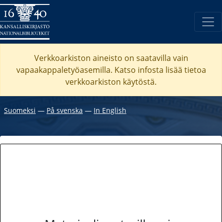
Verkkoarkiston aineisto on saatavilla vain
vapaakappaletyöasemilla. Katso
infosta
lisää tietoa
verkkoarkiston käytöstä.
Suomeksi
―
På svenska
―
In English