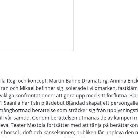
ila Regi och koncept: Martin Bahne Dramaturg: Annina Encke
ran och Mikael befinner sig isolerade i vildmarken, fastklämd
vikliga konfrontationen; att göra upp med sitt förflutna. Bl
”. Saanila har i sin pjäsdebut Bländad skapat ett persongalle
 mångbottnad berättelse som sträcker sig från upplysningsti
m till vår samtid. Genom berättelsen utmanas de av kampen m
rleva. Teater Mestola fortsätter med att tänja på berättarko
lar hörsel-, doft och känselsinnen; publiken får uppleva de