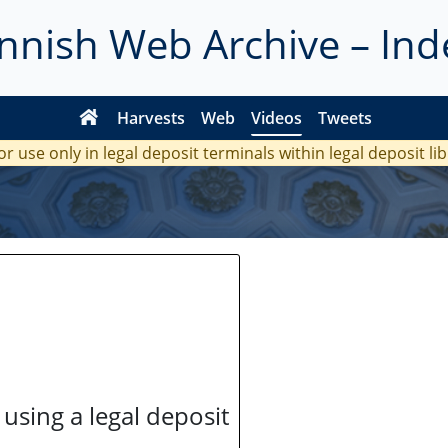
innish Web Archive – Ind
Harvests
Web
Videos
Tweets
or use only in legal deposit terminals within legal deposit li
 using a legal deposit