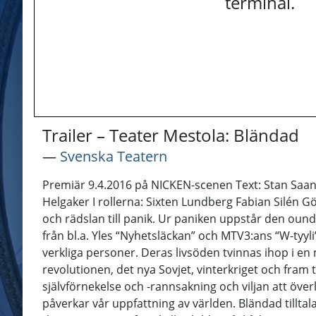
terminal.
Trailer – Teater Mestola: Bländad
―
Svenska Teatern
Premiär 9.4.2016 på NICKEN-scenen Text: Stan Saan
Helgaker I rollerna: Sixten Lundberg Fabian Silén Gö
och rädslan till panik. Ur paniken uppstår den ound
från bl.a. Yles “Nyhetsläckan” och MTV3:ans “W-tyyli
verkliga personer. Deras livsöden tvinnas ihop i en
revolutionen, det nya Sovjet, vinterkriget och fra
självförnekelse och -rannsakning och viljan att öve
påverkar vår uppfattning av världen. Bländad tillta