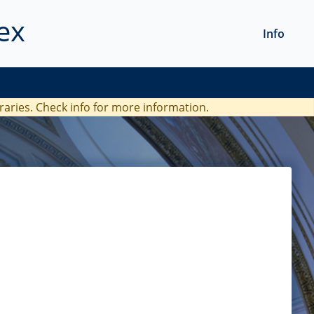
ex
Info
braries. Check
info
for more information.