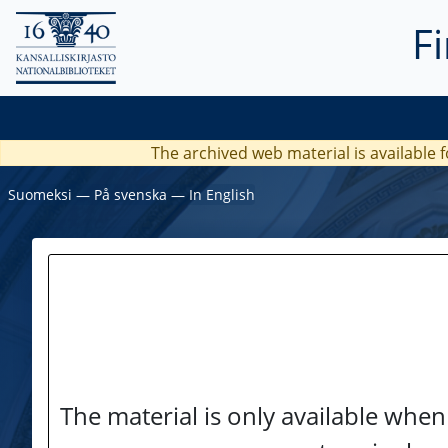
F
The archived web material is available f
Suomeksi
―
På svenska
―
In English
The material is only available when