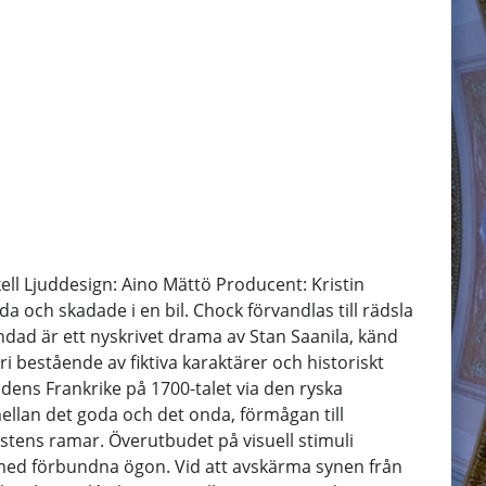
ll Ljuddesign: Aino Mättö Producent: Kristin
a och skadade i en bil. Chock förvandlas till rädsla
ändad är ett nyskrivet drama av Stan Saanila, känd
ri bestående av fiktiva karaktärer och historiskt
dens Frankrike på 1700-talet via den ryska
ellan det goda och det onda, förmågan till
nstens ramar. Överutbudet på visuell stimuli
n med förbundna ögon. Vid att avskärma synen från