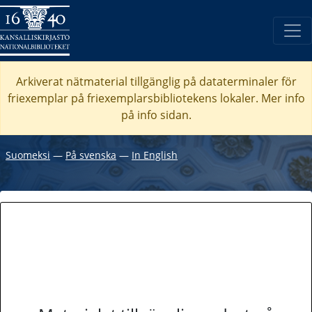
Arkiverat nätmaterial tillgänglig på dataterminaler för
friexemplar på friexemplarsbibliotekens lokaler. Mer info
på info sidan.
Suomeksi
―
På svenska
―
In English