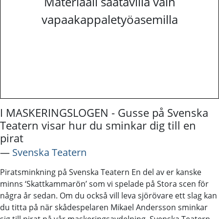
Materiaali saatavilla vain
vapaakappaletyöasemilla
I MASKERINGSLOGEN - Gusse på Svenska
Teatern visar hur du sminkar dig till en
pirat
―
Svenska Teatern
Piratsminkning på Svenska Teatern En del av er kanske
minns ‘Skattkammarön’ som vi spelade på Stora scen för
några år sedan. Om du också vill leva sjörövare ett slag kan
du titta på när skådespelaren Mikael Andersson sminkar
sig till pirat på vår maskeringsavdelning. Svenska Teatern -