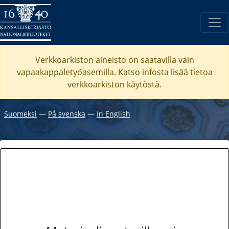
Verkkoarkiston aineisto on saatavilla vain
vapaakappaletyöasemilla. Katso
infosta
lisää tietoa
verkkoarkiston käytöstä.
Suomeksi
―
På svenska
―
In English