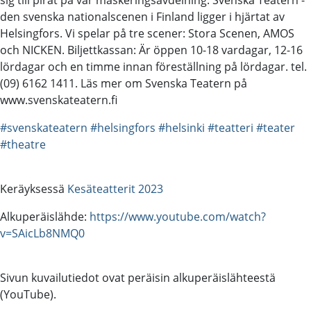
den svenska nationalscenen i Finland ligger i hjärtat av
Helsingfors. Vi spelar på tre scener: Stora Scenen, AMOS
och NICKEN. Biljettkassan: Är öppen 10-18 vardagar, 12-16
lördagar och en timme innan föreställning på lördagar. tel.
(09) 6162 1411. Läs mer om Svenska Teatern på
www.svenskateatern.fi
#svenskateatern
#helsingfors
#helsinki
#teatteri
#teater
#theatre
Keräyksessä
Kesäteatterit 2023
Alkuperäislähde:
https://www.youtube.com/watch?
v=SAicLb8NMQ0
Sivun kuvailutiedot ovat peräisin alkuperäislähteestä
(YouTube).