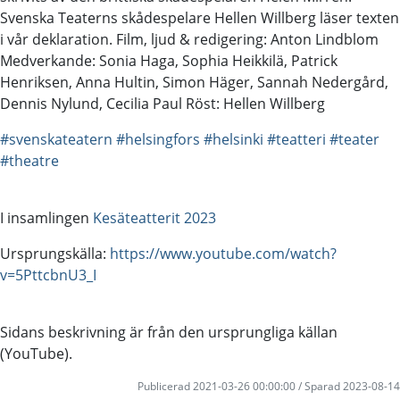
Svenska Teaterns skådespelare Hellen Willberg läser texten
i vår deklaration. Film, ljud & redigering: Anton Lindblom
Medverkande: Sonia Haga, Sophia Heikkilä, Patrick
Henriksen, Anna Hultin, Simon Häger, Sannah Nedergård,
Dennis Nylund, Cecilia Paul Röst: Hellen Willberg
#svenskateatern
#helsingfors
#helsinki
#teatteri
#teater
#theatre
I insamlingen
Kesäteatterit 2023
Ursprungskälla:
https://www.youtube.com/watch?
v=5PttcbnU3_I
Sidans beskrivning är från den ursprungliga källan
(YouTube).
Publicerad 2021-03-26 00:00:00 / Sparad 2023-08-14