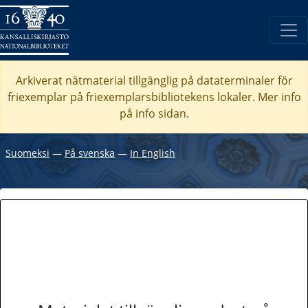
Arkiverat nätmaterial tillgänglig på dataterminaler för
friexemplar på friexemplarsbibliotekens lokaler. Mer info
på info sidan.
Suomeksi
―
På svenska
―
In English