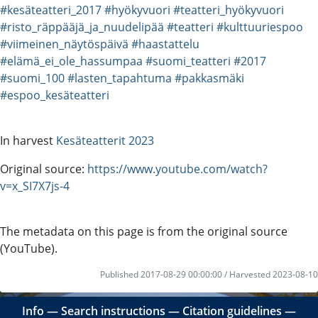
#kesäteatteri_2017
#hyökyvuori
#teatteri_hyökyvuori
#risto_räppääjä_ja_nuudelipää
#teatteri
#kulttuuriespoo
#viimeinen_näytöspäivä
#haastattelu
#elämä_ei_ole_hassumpaa
#suomi_teatteri
#2017
#suomi_100
#lasten_tapahtuma
#pakkasmäki
#espoo_kesäteatteri
In harvest
Kesäteatterit 2023
Original source:
https://www.youtube.com/watch?
v=x_SI7X7js-4
The metadata on this page is from the original source
(YouTube).
Published 2017-08-29 00:00:00 / Harvested 2023-08-10
Info
―
Search instructions
―
Citation guidelines
―