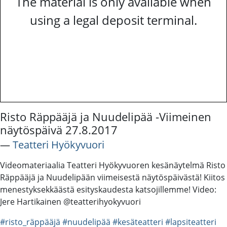
The material is only available when
using a legal deposit terminal.
Risto Räppääjä ja Nuudelipää -Viimeinen
näytöspäivä 27.8.2017
―
Teatteri Hyökyvuori
Videomateriaalia Teatteri Hyökyvuoren kesänäytelmä Risto
Räppääjä ja Nuudelipään viimeisestä näytöspäivästä! Kiitos
menestyksekkäästä esityskaudesta katsojillemme! Video:
Jere Hartikainen @teatterihyokyvuori
#risto_räppääjä
#nuudelipää
#kesäteatteri
#lapsiteatteri