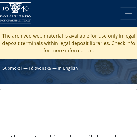
The archived web material is available for use only in legal
deposit terminals within legal deposit libraries. Check
info
for more information.
Suomeksi
―
På svenska
―
In English