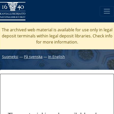
The archived web material is available for use only in legal
deposit terminals within legal deposit libraries. Check
info
for more information.
Suomeksi
―
På svenska
―
In English