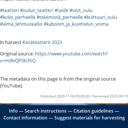
#teatteri
#oulun_teatteri
#taide
#visit_oulu
#koko_perheelle
#tekemistä_perheelle
#kulttuuri_oulu
#alma_lehmuskallio
#kaboom_ja_kuvittelun_voima
In harvest
Kesäteatterit 2023
Original source:
https://www.youtube.com/watch?
v=mi8vQP0b35Q
The metadata on this page is from the original source
(YouTube).
Published 2020-11-04 00:00:00 / Harvested 2023-08-10
Info
―
Search instructions
―
Citation guidelines
―
Contact information
―
Suggest materials for harvesting