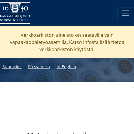
Verkkoarkiston aineisto on saatavilla vain
vapaakappaletyöasemilla. Katso
infosta
lisää tietoa
verkkoarkiston käytöstä.
Suomeksi
―
På svenska
―
In English