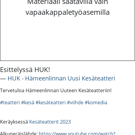
Materiaali saatavilla vain
vapaakappaletyöasemilla
Esittelyssä HUK!
―
HUK - Hämeenlinnan Uusi Kesäteatteri
Tervetuloa Hämeenlinnan Uuteen Kesäteatteriin!
#teatteri
#kesä
#kesäteatteri
#viihde
#komedia
Keräyksessä
Kesäteatterit 2023
Alkuperäislähde:
https://www.youtube.com/watch?