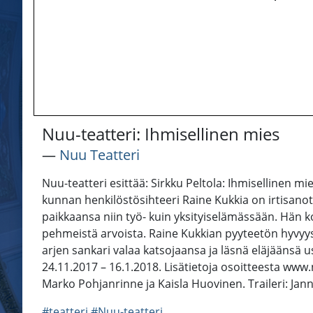
Nuu-teatteri: Ihmisellinen mies
―
Nuu Teatteri
Nuu-teatteri esittää: Sirkku Peltola: Ihmisellinen m
kunnan henkilöstösihteeri Raine Kukkia on irtisano
paikkaansa niin työ- kuin yksityiselämässään. Hän ko
pehmeistä arvoista. Raine Kukkian pyyteetön hyvyys
arjen sankari valaa katsojaansa ja läsnä eläjäänsä u
24.11.2017 – 16.1.2018. Lisätietoja osoitteesta www
Marko Pohjanrinne ja Kaisla Huovinen. Traileri: Jann
#teatteri
#Nuu-teatteri