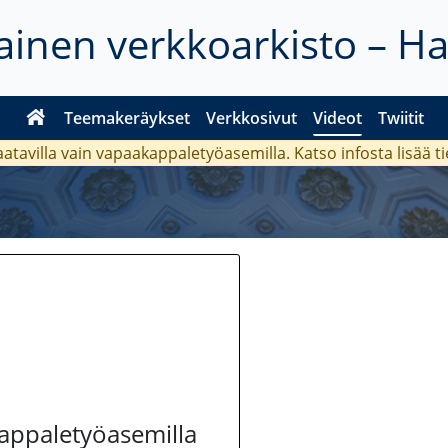
inen verkkoarkisto – H
Teemakeräykset
Verkkosivut
Videot
Twiitit
aatavilla vain vapaakappaletyöasemilla. Katso
infosta
lisää t
kappaletyöasemilla