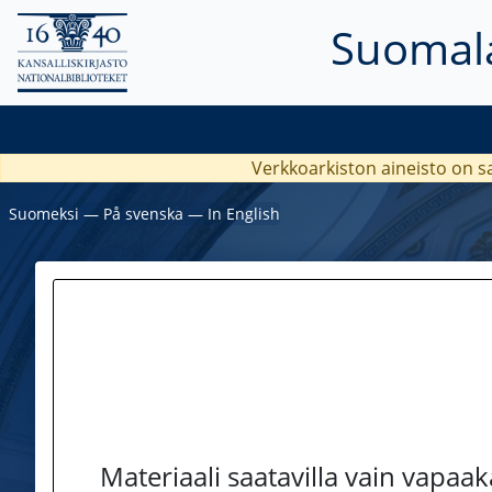
Suomala
Verkkoarkiston aineisto on s
Suomeksi
―
På svenska
―
In English
Materiaali saatavilla vain vapaa