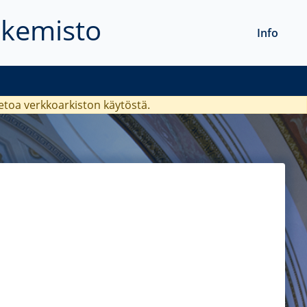
akemisto
Info
ietoa verkkoarkiston käytöstä.