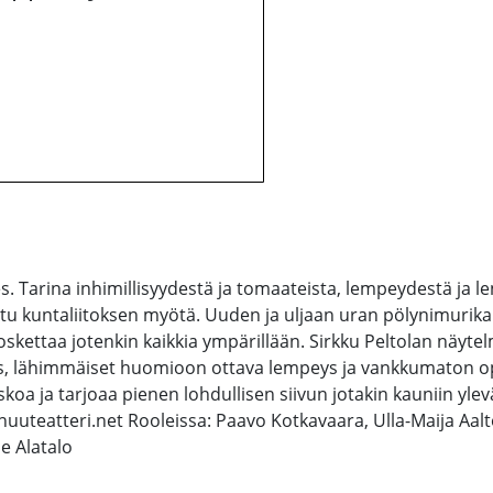
ies. Tarina inhimillisyydestä ja tomaateista, lempeydestä ja
ttu kuntaliitoksen myötä. Uuden ja uljaan uran pölynimurika
skettaa jotenkin kaikkia ympärillään. Sirkku Peltolan näytel
, lähimmäiset huomioon ottava lempeys ja vankkumaton optim
skoa ja tarjoaa pienen lohdullisen siivun jotakin kauniin yl
.nuuteatteri.net Rooleissa: Paavo Kotkavaara, Ulla-Maija Aal
e Alatalo