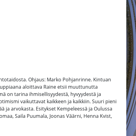
 lentotaidosta. Ohjaus: Marko Pohjanrinne. Kintuan
uppiaana aloittava Raine etsii muuttunutta
mä on tarina ihmisellisyydestä, hyvyydestä ja
ismi vaikuttavat kaikkeen ja kaikkiin. Suuri pieni
evää ja arvokasta. Esitykset Kempeleessä ja Oulussa
tomaa, Saila Puumala, Joonas Väärni, Henna Kvist,