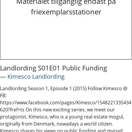
Materialet tillgänglig endast på
friexemplarsstationer
Landlording S01E01 Public Funding
―
Kimesco Landlording
Landlording Season 1, Episode 1 (2015) Follow Kimesco @
FB:
https://www.facebook.com/pages/Kimesco/1548221335434
620?fref=ts On this new exciting series, we meet our
protagonist, Kimesco, who is a young real estate mogul,
originally from Denmark, nowadays a world citizen.
Kimesco shares his views on public funding and myriad