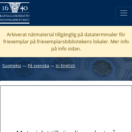
Arkiverat nätmaterial tillgänglig på dataterminaler för
friexemplar på friexemplarsbibliotekens lokaler. Mer info
på info sidan.
Suomeksi
―
På svenska
―
In English