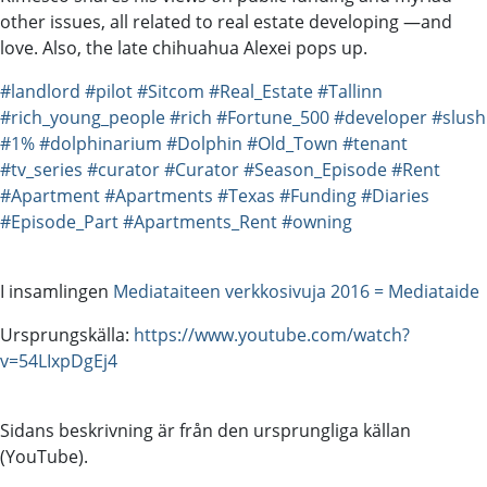
other issues, all related to real estate developing —and
love. Also, the late chihuahua Alexei pops up.
#landlord
#pilot
#Sitcom
#Real_Estate
#Tallinn
#rich_young_people
#rich
#Fortune_500
#developer
#slush
#1%
#dolphinarium
#Dolphin
#Old_Town
#tenant
#tv_series
#curator
#Curator
#Season_Episode
#Rent
#Apartment
#Apartments
#Texas
#Funding
#Diaries
#Episode_Part
#Apartments_Rent
#owning
I insamlingen
Mediataiteen verkkosivuja 2016 = Mediataide
Ursprungskälla:
https://www.youtube.com/watch?
v=54LIxpDgEj4
Sidans beskrivning är från den ursprungliga källan
(YouTube).