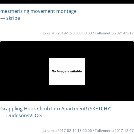
mesmerizing movement montage
― skripe
Julkaistu 2019-12-30 00:00:00 / Tallennettu 2021-05-17
Grappling Hook Climb Into Apartment! (SKETCHY)
― DudesonsVLOG
Julkaistu 2017-02-12 18:00:06 / Tallennettu 2017-12-07