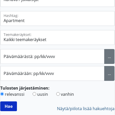
Hashtag:
Teemakeräykset:
Päivämäärästä: pp/kk/vvvv
...
Päivämäärään: pp/kk/vvvv
...
Tulosten järjestäminen:
relevanssi
uusin
vanhin
Näytä/piilota lisää hakuehtoja