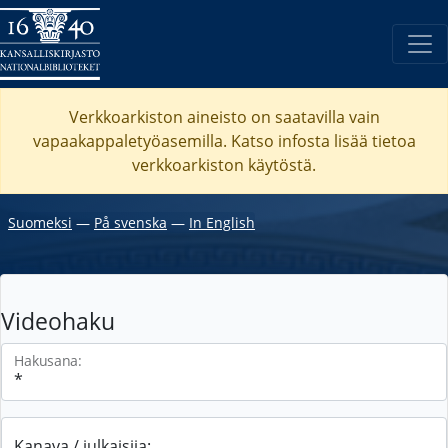
Verkkoarkiston aineisto on saatavilla vain
vapaakappaletyöasemilla. Katso
infosta
lisää tietoa
verkkoarkiston käytöstä.
Suomeksi
―
På svenska
―
In English
Videohaku
Hakusana:
Kanava / julkaisija: