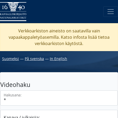
Verkkoarkiston aineisto on saatavilla vain
vapaakappaletyöasemilla. Katso
infosta
lisää tietoa
verkkoarkiston käytöstä.
Suomeksi
―
På svenska
―
In English
Videohaku
Hakusana:
Kanava / julkaisija: