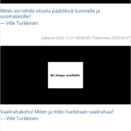
Miten voi tehdä viisaita päätöksiä Suomelle ja
suomalaisille?
― Ville Turkkinen
Julkaistu 2022-12-21 00:00:00 / Tallennettu 2023-03-27
Vaalirahakohu! Miten ja miksi hankitaan vaalirahaa?
― Ville Turkkinen