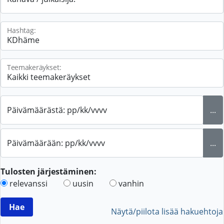
Hashtag:
Teemakeräykset:
Päivämäärästä: pp/kk/vvvv
...
Päivämäärään: pp/kk/vvvv
...
Tulosten järjestäminen:
relevanssi
uusin
vanhin
Näytä/piilota lisää hakuehtoja