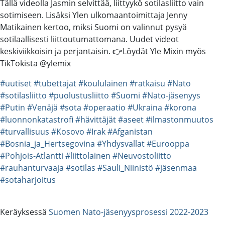
Tällä videolla Jasmin selvittää, liittyykö sotilasliitto vain
sotimiseen. Lisäksi Ylen ulkomaantoimittaja Jenny
Matikainen kertoo, miksi Suomi on valinnut pysyä
sotilaallisesti liittoutumattomana. Uudet videot
keskiviikkoisin ja perjantaisin. 👉Löydät Yle Mixin myös
TikTokista @ylemix
#uutiset
#tubettajat
#koululainen
#ratkaisu
#Nato
#sotilasliitto
#puolustusliitto
#Suomi
#Nato-jäsenyys
#Putin
#Venäjä
#sota
#operaatio
#Ukraina
#korona
#luonnonkatastrofi
#hävittäjät
#aseet
#ilmastonmuutos
#turvallisuus
#Kosovo
#Irak
#Afganistan
#Bosnia_ja_Hertsegovina
#Yhdysvallat
#Eurooppa
#Pohjois-Atlantti
#liittolainen
#Neuvostoliitto
#rauhanturvaaja
#sotilas
#Sauli_Niinistö
#jäsenmaa
#sotaharjoitus
Keräyksessä
Suomen Nato-jäsenyysprosessi 2022-2023