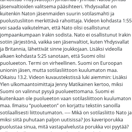
jäsenvaltioiden valitsema pääsihteeri. Yhdysvallat on
kuitenkin Naton jäsenmaiden suurin sotilasmahti ja
puolustusliiton merkittävä rahoittaja. Videon kohdasta 1:55
voi saada vaikutelman, että Nato olisi osallistunut
jompaankumpaan Irakin sodista. Nato ei osallistunut Irakin
sotiin järjestönä, vaikka sen jäsenvaltiot, kuten Yhdysvallat
ja Britannia, lähettivät sinne joukkojaan. Lisäksi videolla
alkaen kohdasta 5:25 sanotaan, että Suomi olisi
puolueeton. Termi on virheellinen. Suomi on Euroopan
unionin jäsen, mutta sotilasliittoon kuulumaton maa.
Oikaisu 13.2. Videon kuvaustekstissä luki aiemmin: Lisäksi
Ylen ulkomaantoimittaja Jenny Matikainen kertoo, miksi
Suomi on valinnut pysyä puolueettomana. Suomi ei
kuitenkaan ole puolueeton vaan sotilasliittoon kuulumaton
maa. Ilmaisu “puolueeton” on korjattu tekstiin sanoilla
sotilaallisesti liittoutumaton. ---- Mikä on sotilasliitto Nato ja
miksi siitä puhutaan paljon uutisissa? Jos kaveriporukka
puolustaa sinua, mitä vastapalvelusta porukka voi pyytää?