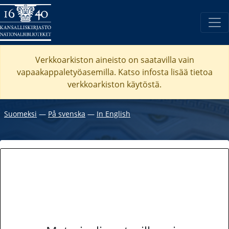
Verkkoarkiston aineisto on saatavilla vain
vapaakappaletyöasemilla. Katso
infosta
lisää tietoa
verkkoarkiston käytöstä.
Suomeksi
―
På svenska
―
In English