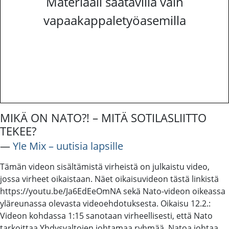
Materiaali saatavilla vain
vapaakappaletyöasemilla
MIKÄ ON NATO?! – MITÄ SOTILASLIITTO
TEKEE?
―
Yle Mix – uutisia lapsille
Tämän videon sisältämistä virheistä on julkaistu video,
jossa virheet oikaistaan. Näet oikaisuvideon tästä linkistä
https://youtu.be/Ja6EdEeOmNA sekä Nato-videon oikeassa
yläreunassa olevasta videoehdotuksesta. Oikaisu 12.2.:
Videon kohdassa 1:15 sanotaan virheellisesti, että Nato
tarkoittaa Yhdysvaltojen johtamaa ryhmää. Natoa johtaa