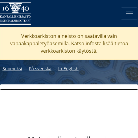
Verkkoarkiston aineisto on saatavilla vain
vapaakappaletyöasemilla. Katso
infosta
lisää tietoa
verkkoarkiston käytöstä.
Suomeksi
―
På svenska
―
In English