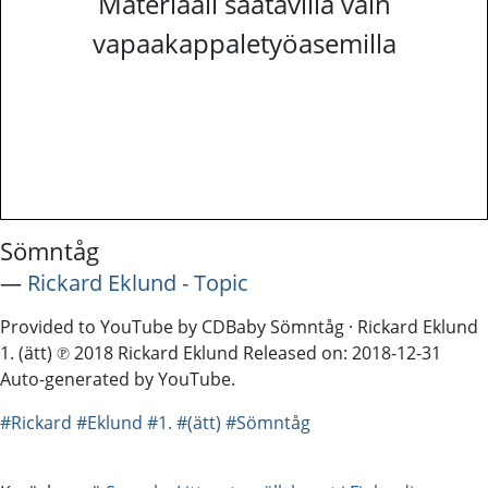
Materiaali saatavilla vain
vapaakappaletyöasemilla
Sömntåg
―
Rickard Eklund - Topic
Provided to YouTube by CDBaby Sömntåg · Rickard Eklund
1. (ätt) ℗ 2018 Rickard Eklund Released on: 2018-12-31
Auto-generated by YouTube.
#Rickard
#Eklund
#1.
#(ätt)
#Sömntåg