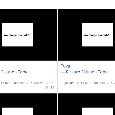
Tuva
 Eklund - Topic
― Rickard Eklund - Topic
2017-02-09 00:00:00 / Tallennettu 2022-
Julkaistu 2017-07-08 00:00:00 / Tal
04-19