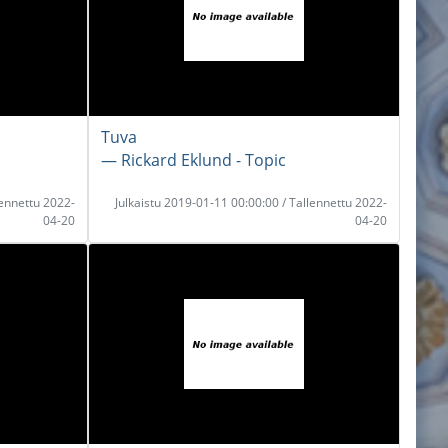
Tuva
― Rickard Eklund - Topic
lennettu 2022-
Julkaistu 2019-01-11 00:00:00 / Tallennettu 2022-
04-20
04-20