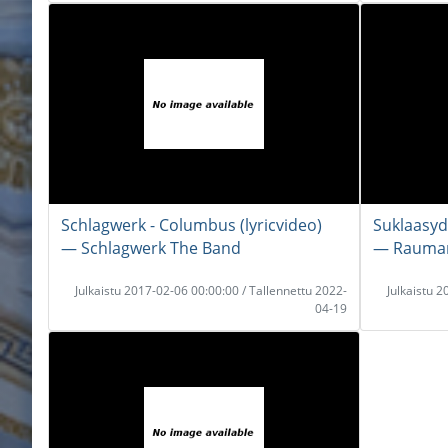
Schlagwerk - Columbus (lyricvideo)
Suklaasyd
― Schlagwerk The Band
― Rauman
Julkaistu 2017-02-06 00:00:00 / Tallennettu 2022-
Julkaistu 
04-19