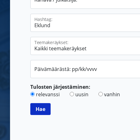
Hashtag:
Teemakeräykset:
Päivämäärästä: pp/kk/vvvv
Tulosten järjestäminen:
relevanssi
uusin
vanhin