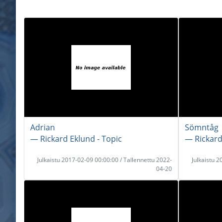
Adrian
Sömntåg
― Rickard Eklund - Topic
― Rickard
Julkaistu 2017-02-09 00:00:00 / Tallennettu 2022-
Julkaistu 
04-20