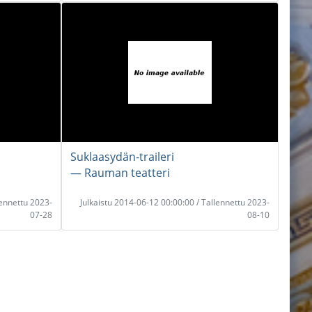
Suklaasydän-traileri
― Rauman teatteri
lennettu 2023-
Julkaistu 2014-06-12 00:00:00 / Tallennettu 2023-
07-28
08-10