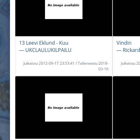
13 Leevi Eklund - Kuu
Vindin
― UKCLAULUKILPAILU
― Rickard
Julkaistu 2012-09-17 23:53:41 / Tallennettu 2018-
Julkaistu 
03-16