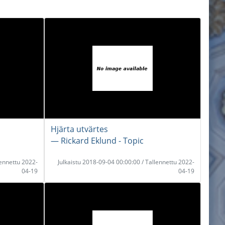
Hjärta utvärtes
― Rickard Eklund - Topic
lennettu 2022-
Julkaistu 2018-09-04 00:00:00 / Tallennettu 2022-
04-19
04-19