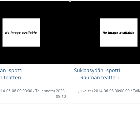
än -spotti
Suklaasydän -spotti
 teatteri
― Rauman teatteri
2014-06-08 00:00:00 / Tallennettu 2023-
Julkaistu 2014-06-08 00:00:00 / Tal
08-10