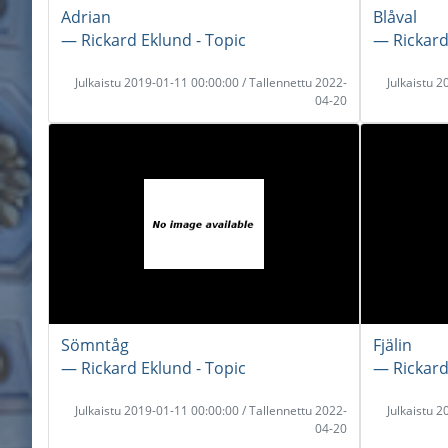
Adrian
Blåval
― Rickard Eklund - Topic
― Rickard
Julkaistu 2019-01-11 00:00:00 / Tallennettu 2022-
Julkaistu 
04-20
Sömntåg
Fjälin
― Rickard Eklund - Topic
― Rickard
Julkaistu 2019-01-11 00:00:00 / Tallennettu 2022-
Julkaistu 
04-20