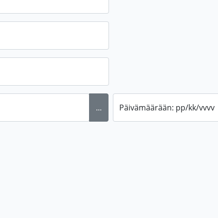
...
Päivämäärään: pp/kk/vvvv