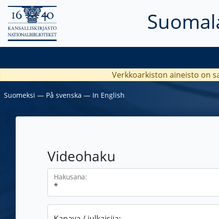
Suomala
Verkkoarkiston aineisto on s
Suomeksi
―
På svenska
―
In English
Videohaku
Hakusana:
Kanava / julkaisija: