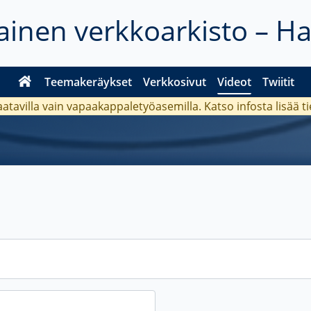
inen verkkoarkisto – H
Teemakeräykset
Verkkosivut
Videot
Twiitit
aatavilla vain vapaakappaletyöasemilla. Katso
infosta
lisää t