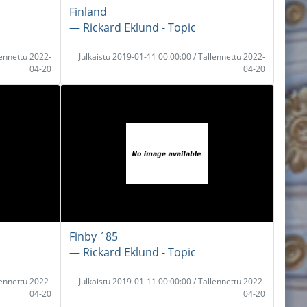
Finland
― Rickard Eklund - Topic
lennettu 2022-
Julkaistu 2019-01-11 00:00:00 / Tallennettu 2022-
04-20
04-20
Finby ´85
― Rickard Eklund - Topic
lennettu 2022-
Julkaistu 2019-01-11 00:00:00 / Tallennettu 2022-
04-20
04-20