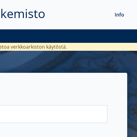
akemisto
Info
ietoa verkkoarkiston käytöstä.