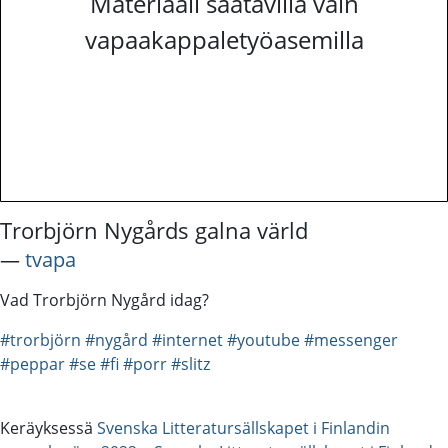
Materiaali saatavilla vain
vapaakappaletyöasemilla
Trorbjörn Nygårds galna värld
―
tvapa
Vad Trorbjörn Nygård idag?
#trorbjörn
#nygård
#internet
#youtube
#messenger
#peppar
#se
#fi
#porr
#slitz
Keräyksessä
Svenska Litteratursällskapet i Finlandin