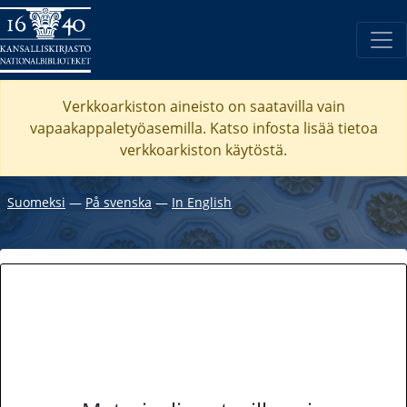
Verkkoarkiston aineisto on saatavilla vain
vapaakappaletyöasemilla. Katso
infosta
lisää tietoa
verkkoarkiston käytöstä.
Suomeksi
―
På svenska
―
In English