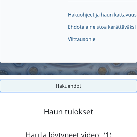
Hakuohjeet ja haun kattavuus
Ehdota aineistoa kerättäväksi
Viittausohje
Hakuehdot
Haun tulokset
Haulla löytyneet videot (1)