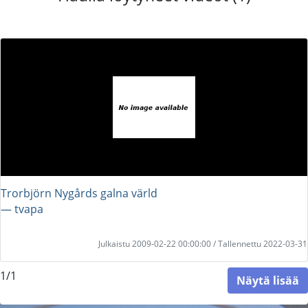
Trorbjörn Nygårds galna värld
― tvapa
Julkaistu 2009-02-22 00:00:00 / Tallennettu 2022-03-31
1/1
Näytä lisää