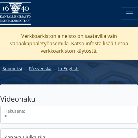
Verkkoarkiston aineisto on saatavilla vain
vapaakappaletyöasemilla. Katso
infosta
lisää tietoa
verkkoarkiston käytöstä.
Suomeksi
―
På svenska
―
In English
Videohaku
Hakusana:
Kanava / julkaisija: