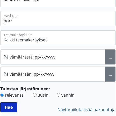
Hashtag:
Teemakeräykset:
Päivämäärästä: pp/kk/vvvv
...
Päivämäärään: pp/kk/vvvv
...
Tulosten järjestäminen:
relevanssi
uusin
vanhin
Näytä/piilota lisää hakuehtoja