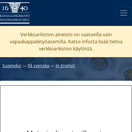
Verkkoarkiston aineisto on saatavilla vain
vapaakappaletyöasemilla. Katso
infosta
lisää tietoa
verkkoarkiston käytöstä.
Suomeksi
―
På svenska
―
In English