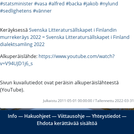
#statsminister
#vasa
#alfred
#backa
#jakob
#nylund
#sedlighetens
#vänner
Keräyksessä
Svenska Litteratursällskapet i Finlandin
murrekeräys 2022 = Svenska Litteratursällskapet i Finland
dialektsamling 2022
Alkuperäislähde:
https://www.youtube.com/watch?
v=V94UJD1j6_s
Sivun kuvailutiedot ovat peräisin alkuperäislähteestä
(YouTube).
Julkaistu 2011-05-01 00:00:00 / Tallennettu 2022-03-31
Info
―
Hakuohjeet
―
Viittausohje
―
Yhteystiedot
―
Ehdota kerättävää sisältöä