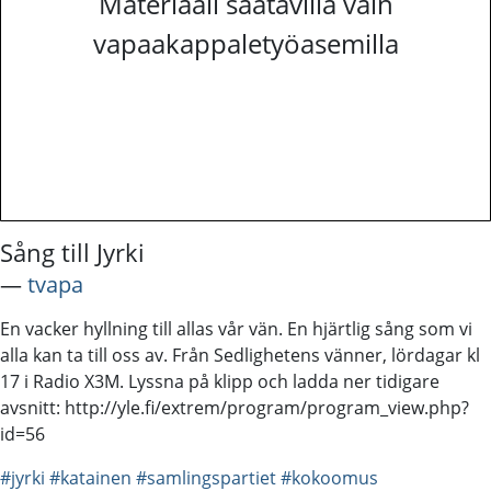
Materiaali saatavilla vain
vapaakappaletyöasemilla
Sång till Jyrki
―
tvapa
En vacker hyllning till allas vår vän. En hjärtlig sång som vi
alla kan ta till oss av. Från Sedlighetens vänner, lördagar kl
17 i Radio X3M. Lyssna på klipp och ladda ner tidigare
avsnitt: http://yle.fi/extrem/program/program_view.php?
id=56
#jyrki
#katainen
#samlingspartiet
#kokoomus