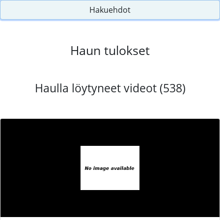
Hakuehdot
Haun tulokset
Haulla löytyneet videot (538)