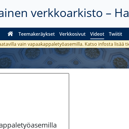
inen verkkoarkisto – H
Teemakeräykset
Verkkosivut
Videot
Twiitit
aatavilla vain vapaakappaletyöasemilla. Katso
infosta
lisää t
kappaletyöasemilla