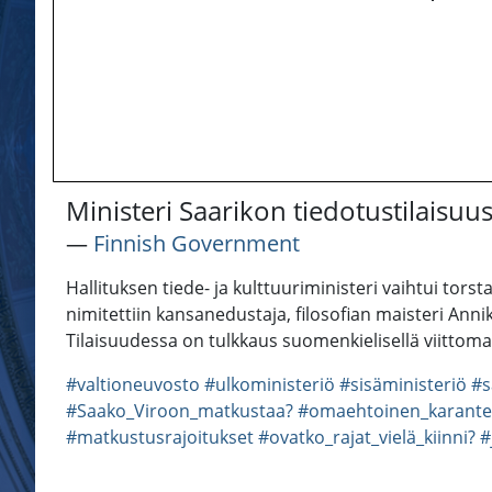
Ministeri Saarikon tiedotustilaisuu
―
Finnish Government
Hallituksen tiede- ja kulttuuriministeri vaihtui tors
nimitettiin kansanedustaja, filosofian maisteri Anni
Tilaisuudessa on tulkkaus suomenkielisellä viittomak
#valtioneuvosto
#ulkoministeriö
#sisäministeriö
#s
#Saako_Viroon_matkustaa?
#omaehtoinen_karante
#matkustusrajoitukset
#ovatko_rajat_vielä_kiinni?
#