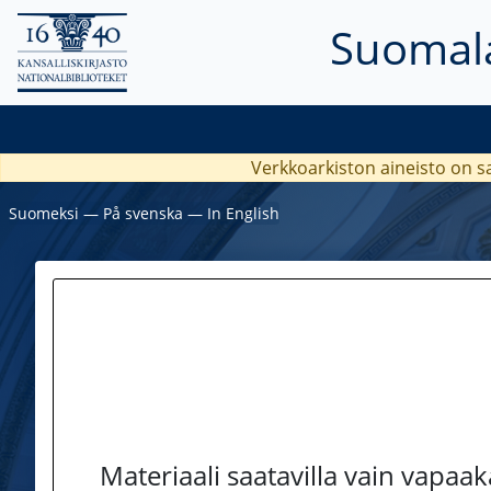
Suomala
Verkkoarkiston aineisto on s
Suomeksi
―
På svenska
―
In English
Materiaali saatavilla vain vapaa