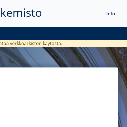
akemisto
Info
ietoa verkkoarkiston käytöstä.