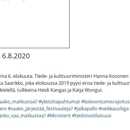
s 6.8.2020
taina 6. elokuuta. Tiede- ja kulttuuriministeri Hanna Kosonen
ka Saarikko, joka elokuussa 2019 pyysi eroa tiede- ja kulttuu
ielellä, tulkkeina Heidi Kangas ja Katja Wongui.
aako_matkustaa?
#yleisötapahtumat
#kokoontumisrajoitus
eni
#saako_järjestää_festivaaleja?
#jalkapallo
#veikkausliiga
joko_saa_matkustaa?
#Ministerit
#tiedotustilaisuus