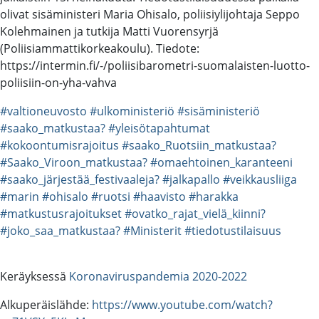
olivat sisäministeri Maria Ohisalo, poliisiylijohtaja Seppo
Kolehmainen ja tutkija Matti Vuorensyrjä
(Poliisiammattikorkeakoulu). Tiedote:
https://intermin.fi/-/poliisibarometri-suomalaisten-luotto-
poliisiin-on-yha-vahva
#valtioneuvosto
#ulkoministeriö
#sisäministeriö
#saako_matkustaa?
#yleisötapahtumat
#kokoontumisrajoitus
#saako_Ruotsiin_matkustaa?
#Saako_Viroon_matkustaa?
#omaehtoinen_karanteeni
#saako_järjestää_festivaaleja?
#jalkapallo
#veikkausliiga
#marin
#ohisalo
#ruotsi
#haavisto
#harakka
#matkustusrajoitukset
#ovatko_rajat_vielä_kiinni?
#joko_saa_matkustaa?
#Ministerit
#tiedotustilaisuus
Keräyksessä
Koronaviruspandemia 2020-2022
Alkuperäislähde:
https://www.youtube.com/watch?