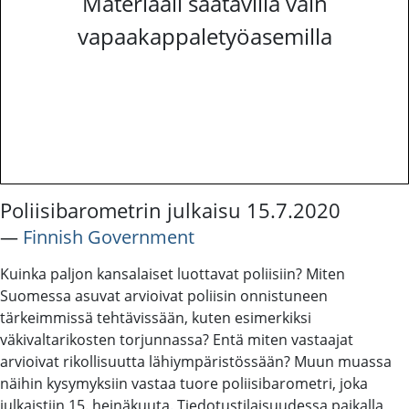
Materiaali saatavilla vain
vapaakappaletyöasemilla
Poliisibarometrin julkaisu 15.7.2020
―
Finnish Government
Kuinka paljon kansalaiset luottavat poliisiin? Miten
Suomessa asuvat arvioivat poliisin onnistuneen
tärkeimmissä tehtävissään, kuten esimerkiksi
väkivaltarikosten torjunnassa? Entä miten vastaajat
arvioivat rikollisuutta lähiympäristössään? Muun muassa
näihin kysymyksiin vastaa tuore poliisibarometri, joka
julkaistiin 15. heinäkuuta. Tiedotustilaisuudessa paikalla