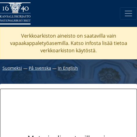
Verkkoarkiston aineisto on saatavilla vain
vapaakappaletyöasemilla. Katso
infosta
lisää tietoa
verkkoarkiston käytöstä.
Suomeksi
―
På svenska
―
In English