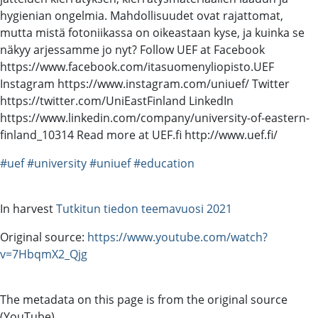
hygienian ongelmia. Mahdollisuudet ovat rajattomat,
mutta mistä fotoniikassa on oikeastaan kyse, ja kuinka se
näkyy arjessamme jo nyt? Follow UEF at Facebook
https://www.facebook.com/itasuomenyliopisto.UEF
Instagram https://www.instagram.com/uniuef/ Twitter
https://twitter.com/UniEastFinland LinkedIn
https://www.linkedin.com/company/university-of-eastern-
finland_10314 Read more at UEF.fi http://www.uef.fi/
#uef
#university
#uniuef
#education
In harvest
Tutkitun tiedon teemavuosi 2021
Original source:
https://www.youtube.com/watch?
v=7HbqmX2_Qjg
The metadata on this page is from the original source
(YouTube).