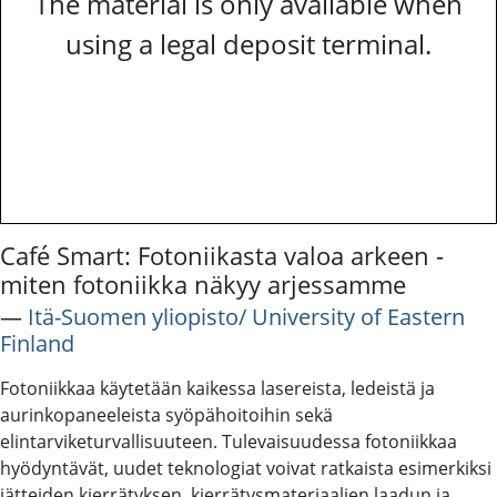
The material is only available when
using a legal deposit terminal.
Café Smart: Fotoniikasta valoa arkeen -
miten fotoniikka näkyy arjessamme
―
Itä-Suomen yliopisto/ University of Eastern
Finland
Fotoniikkaa käytetään kaikessa lasereista, ledeistä ja
aurinkopaneeleista syöpähoitoihin sekä
elintarviketurvallisuuteen. Tulevaisuudessa fotoniikkaa
hyödyntävät, uudet teknologiat voivat ratkaista esimerkiksi
jätteiden kierrätyksen, kierrätysmateriaalien laadun ja