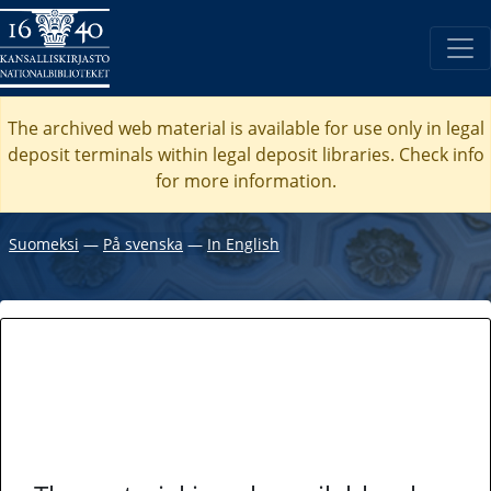
The archived web material is available for use only in legal
deposit terminals within legal deposit libraries. Check
info
for more information.
Suomeksi
―
På svenska
―
In English