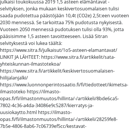
julkaisi toukokuussa 2019 1,5 asteen elämäntavat -
selvityksen, jonka mukaan keskivertosuomalaisen tulisi
saada pudotettua päästöjään 10,4t (CO2e) 2,5t:een vuoteen
2030 mennessä. Se tarkoittaa 75% pudotusta nykyisestä.
Vuoteen 2050 mennessä pudotuksen tulisi olla 93%, jotta
pääsisimme 1,5 asteen tavoitteeseen. Lisää Sitran
selvityksestä voi lukea täältä:
https://www.sitra.fi/julkaisut/1o5-asteen-elamantavat/
LINKIT JA LÄHTEET: https://www.sitra.fi/artikkelit/sata-
yhteiskunnan-ilmastotekoa/
https://www.sitra.fi/artikkelit/keskivertosuomalaisen-
hiilijalanjalki/
https://www.luonnonperintosaatio.fi/fi/tiedotteet/ikimetsa-
ilmastoteko https://ilmasto-
opas.fi/fi/ilmastonmuutos/hillinta/-/artikkeli/8bde6ca5-
7802-4c36-a4da-34086e9c5287/kierratys-ja-
uusiokaytto.html https://ilmasto-
opas.fi/fi/ilmastonmuutos/hillinta/-/artikkeli/28259fe8-
7b5e-4806-8ab6-7c06739ef5cc/kestavat-