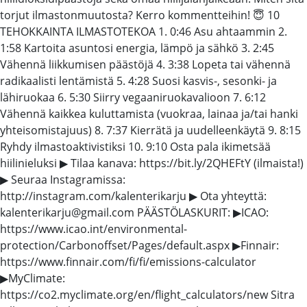
torjut ilmastonmuutosta? Kerro kommentteihin! 😇 10
TEHOKKAINTA ILMASTOTEKOA 1. 0:46 Asu ahtaammin 2.
1:58 Kartoita asuntosi energia, lämpö ja sähkö 3. 2:45
Vähennä liikkumisen päästöjä 4. 3:38 Lopeta tai vähennä
radikaalisti lentämistä 5. 4:28 Suosi kasvis-, sesonki- ja
lähiruokaa 6. 5:30 Siirry vegaaniruokavalioon 7. 6:12
Vähennä kaikkea kuluttamista (vuokraa, lainaa ja/tai hanki
yhteisomistajuus) 8. 7:37 Kierrätä ja uudelleenkäytä 9. 8:15
Ryhdy ilmastoaktivistiksi 10. 9:10 Osta pala ikimetsää
hiilinieluksi ▶ Tilaa kanava: https://bit.ly/2QHEFtY (ilmaista!)
▶ Seuraa Instagramissa:
http://instagram.com/kalenterikarju ▶ Ota yhteyttä:
kalenterikarju@gmail.com PÄÄSTÖLASKURIT: ▶ICAO:
https://www.icao.int/environmental-
protection/Carbonoffset/Pages/default.aspx ▶Finnair:
https://www.finnair.com/fi/fi/emissions-calculator
▶MyClimate:
https://co2.myclimate.org/en/flight_calculators/new Sitra