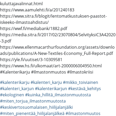
kuluttajavalinnat.html
https://www.aamulehti.fi/a/201240183
https://www.sitra.fi/blogit/lentomatkustuksen-paastot-
iskeeko-ilmastoahdistus/
https://wwf.fi/mediabank/1882.pdf
https://media.sitra.fi/2017/02/23070804/SelvityksiC3A42020
-3.pdf
https://www.ellenmacarthurfoundation.org/assets/downlo
ads/publications/A-New-Textiles-Economy_Full-Report.pdf
https://yle.fi/uutiset/3-10309581
https://www.hs.fi/ulkomaat/art-2000006004950.html
#Kalenterikarju #Ilmastonmuutos #Ilmastokriisi
#kalenterikarju
#kalenteri_karju
#mikko_toiviainen
#kalenteri_karjun
#kalenterikarjun
#kestävä_kehitys
#ekologinen
#kuinka_hillitä_ilmastonmuutosta
#miten_torjua_ilmastonmuutosta
#keskivertosuomalaisen_hiilijalanjälki
#miten_pienentää_hiilijalanjälkeä
#ilmastonmuutos