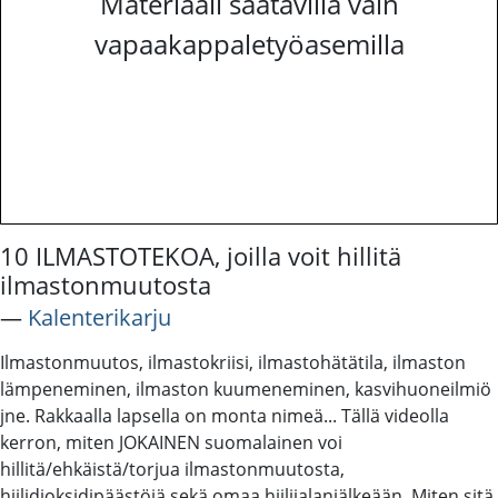
Materiaali saatavilla vain
vapaakappaletyöasemilla
10 ILMASTOTEKOA, joilla voit hillitä
ilmastonmuutosta
―
Kalenterikarju
Ilmastonmuutos, ilmastokriisi, ilmastohätätila, ilmaston
lämpeneminen, ilmaston kuumeneminen, kasvihuoneilmiö
jne. Rakkaalla lapsella on monta nimeä... Tällä videolla
kerron, miten JOKAINEN suomalainen voi
hillitä/ehkäistä/torjua ilmastonmuutosta,
hiilidioksidipäästöjä sekä omaa hiilijalanjälkeään. Miten sitä