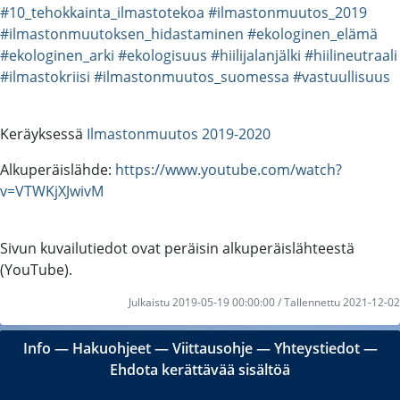
#10_tehokkainta_ilmastotekoa
#ilmastonmuutos_2019
#ilmastonmuutoksen_hidastaminen
#ekologinen_elämä
#ekologinen_arki
#ekologisuus
#hiilijalanjälki
#hiilineutraali
#ilmastokriisi
#ilmastonmuutos_suomessa
#vastuullisuus
Keräyksessä
Ilmastonmuutos 2019-2020
Alkuperäislähde:
https://www.youtube.com/watch?
v=VTWKjXJwivM
Sivun kuvailutiedot ovat peräisin alkuperäislähteestä
(YouTube).
Julkaistu 2019-05-19 00:00:00 / Tallennettu 2021-12-02
Info
―
Hakuohjeet
―
Viittausohje
―
Yhteystiedot
―
Ehdota kerättävää sisältöä