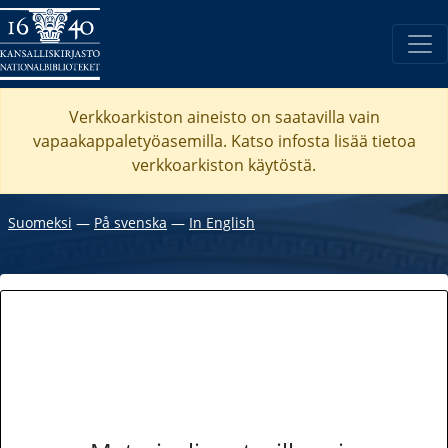
Verkkoarkiston aineisto on saatavilla vain
vapaakappaletyöasemilla. Katso
infosta
lisää tietoa
verkkoarkiston käytöstä.
Suomeksi
―
På svenska
―
In English