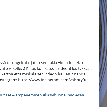
ssä oli ongelmia, joten sen takia video tuleekin
 viikolle. :) Kiitos kun katsoit videon! Jos tykkäsit
 kertoa että minkälaisen videon haluaisit nähdä
nstagram: https://www.instagram.com/valcory0/
utiset
#lämpeneminen
#kasvihuoneilmiö
#sää