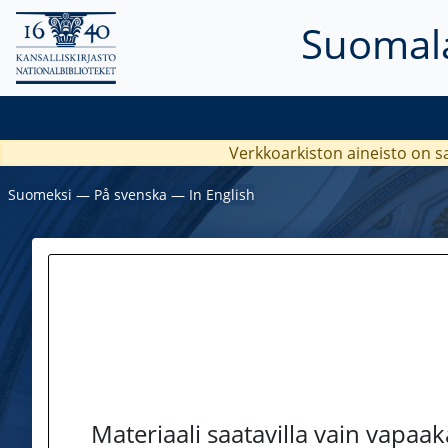
Suomala
Verkkoarkiston aineisto on s
Suomeksi
―
På svenska
―
In English
Materiaali saatavilla vain vapaa