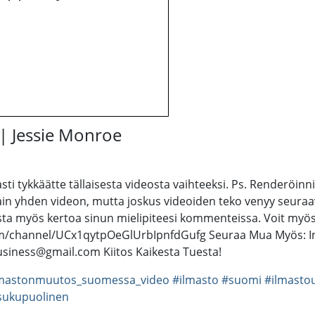
| Jessie Monroe
ti tykkäätte tällaisesta videosta vaihteeksi. Ps. Renderöinni
n yhden videon, mutta joskus videoiden teko venyy seuraavalle
ista myös kertoa sinun mielipiteesi kommenteissa. Voit myös
com/channel/UCx1qytpOeGlUrbIpnfdGufg Seuraa Mua Myös: I
ubusiness@gmail.com Kiitos Kaikesta Tuesta!
lmastonmuutos_suomessa_video
#ilmasto
#suomi
#ilmastou
sukupuolinen