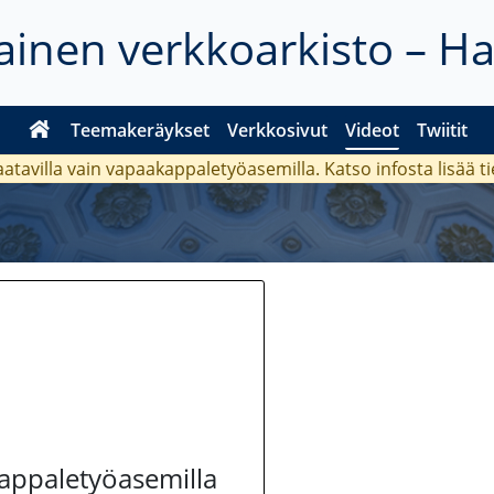
inen verkkoarkisto – H
Teemakeräykset
Verkkosivut
Videot
Twiitit
aatavilla vain vapaakappaletyöasemilla. Katso
infosta
lisää t
kappaletyöasemilla