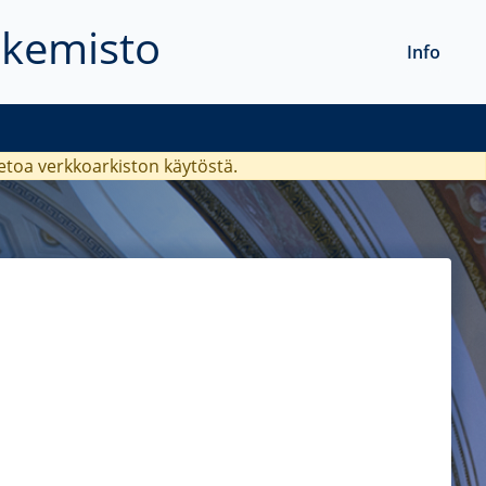
akemisto
Info
ietoa verkkoarkiston käytöstä.