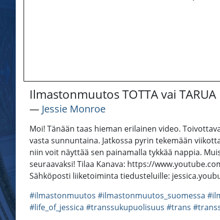
Ilmastonmuutos TOTTA vai TARUA 
―
Jessie Monroe
Moi! Tänään taas hieman erilainen video. Toivottavas
vasta sunnuntaina. Jatkossa pyrin tekemään viikottai
niin voit näyttää sen painamalla tykkää nappia. Mu
seuraavaksi! Tilaa Kanava: https://www.youtube.
Sähköposti liiketoiminta tiedusteluille: jessica.yo
#ilmastonmuutos
#ilmastonmuutos_suomessa
#i
#life_of_jessica
#transsukupuolisuus
#trans
#trans