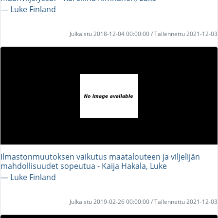
― Luke Finland
Julkaistu 2018-12-04 00:00:00 / Tallennettu 2021-12-03
Ilmastonmuutoksen vaikutus maatalouteen ja viljelijän
mahdollisuudet sopeutua - Kaija Hakala, Luke
― Luke Finland
Julkaistu 2019-02-26 00:00:00 / Tallennettu 2021-12-03