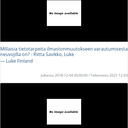
Millaisia tietotarpeita ilmastonmuutokseen varautumisesta
neuvojilla on? - Riitta Savikko, Luke
― Luke Finland
Julkaistu 2018-12-04 00:00:00 / Tallennettu 2021-12-03