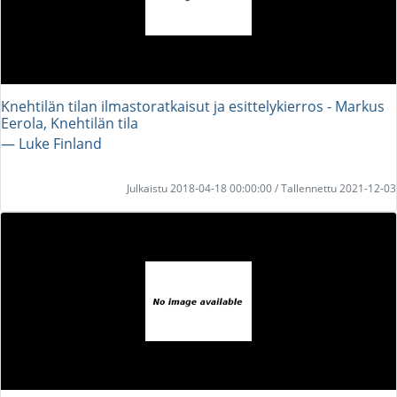
Knehtilän tilan ilmastoratkaisut ja esittelykierros - Markus
Eerola, Knehtilän tila
― Luke Finland
Julkaistu 2018-04-18 00:00:00 / Tallennettu 2021-12-03