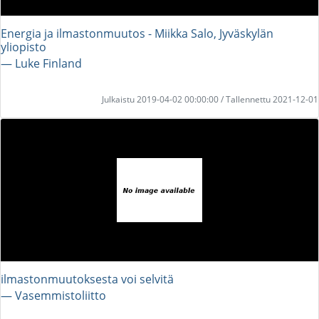
Energia ja ilmastonmuutos - Miikka Salo, Jyväskylän
yliopisto
― Luke Finland
Julkaistu 2019-04-02 00:00:00 / Tallennettu 2021-12-01
ilmastonmuutoksesta voi selvitä
― Vasemmistoliitto