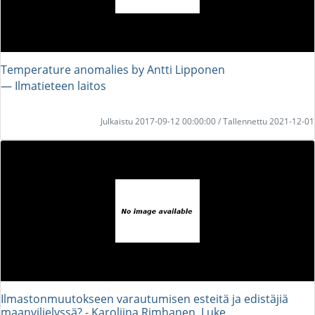
Temperature anomalies by Antti Lipponen
― Ilmatieteen laitos
Julkaistu 2017-09-12 00:00:00 / Tallennettu 2021-12-01
Ilmastonmuutokseen varautumisen esteitä ja edistäjiä
maanviljelyssä? - Karoliina Rimhanen, Luke