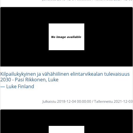
Kilpailukykyinen ja vähähiilinen elintarvikealan tulevaisuus
2030 - Pasi Rikkonen, Luke
― Luke Finland
Julkaistu 2018-12-04 00:00:00 / Tallennettu 2021-12-03