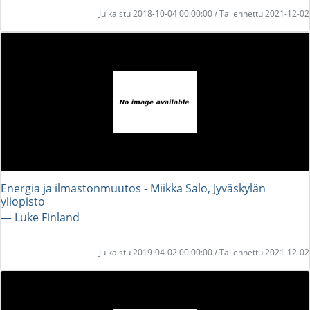
Julkaistu 2018-10-04 00:00:00 / Tallennettu 2021-12-02
Energia ja ilmastonmuutos - Miikka Salo, Jyväskylän
yliopisto
― Luke Finland
Julkaistu 2019-04-02 00:00:00 / Tallennettu 2021-12-02