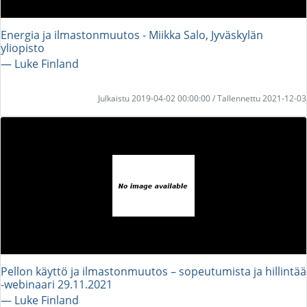
Energia ja ilmastonmuutos - Miikka Salo, Jyväskylän
yliopisto
― Luke Finland
Julkaistu 2019-04-02 00:00:00 / Tallennettu 2021-12-03
Pellon käyttö ja ilmastonmuutos – sopeutumista ja hillintää
-webinaari 29.11.2021
― Luke Finland