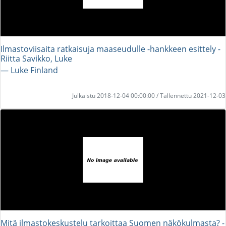
Ilmastoviisaita ratkaisuja maaseudulle -hankkeen esittely -
Riitta Savikko, Luke
― Luke Finland
Julkaistu 2018-12-04 00:00:00 / Tallennettu 2021-12-03
Mitä ilmastokeskustelu tarkoittaa Suomen näkökulmasta? -