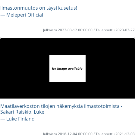
Ilmastonmuutos on täysi kusetus!
― Meleperi Official
Julkaistu 2023-03-12 00:00:00 / Tallennettu 2023-03-27
Maatilaverkoston tilojen näkemyksiä ilmastotoimista -
Sakari Raiskio, Luke
― Luke Finland
Julkaistu 2018-12-04 00:00:00 / Tallennettu 2021-12-03