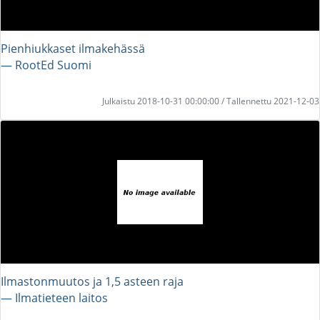
Pienhiukkaset ilmakehässä
― RootEd Suomi
Julkaistu 2018-10-31 00:00:00 / Tallennettu 2021-12-03
Ilmastonmuutos ja 1,5 asteen raja
― Ilmatieteen laitos