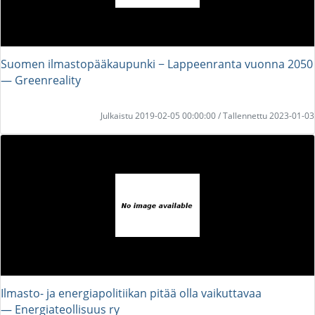
Suomen ilmastopääkaupunki − Lappeenranta vuonna 2050
― Greenreality
Julkaistu 2019-02-05 00:00:00 / Tallennettu 2023-01-03
Ilmasto- ja energiapolitiikan pitää olla vaikuttavaa
― Energiateollisuus ry