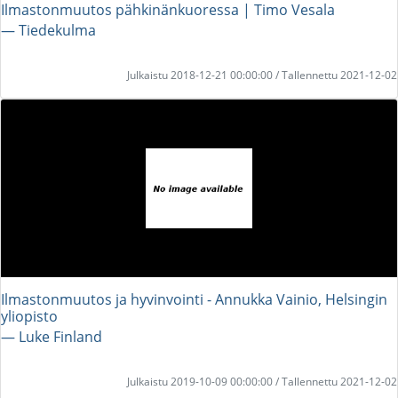
Ilmastonmuutos pähkinänkuoressa | Timo Vesala
― Tiedekulma
Julkaistu 2018-12-21 00:00:00 / Tallennettu 2021-12-02
Ilmastonmuutos ja hyvinvointi - Annukka Vainio, Helsingin
yliopisto
― Luke Finland
Julkaistu 2019-10-09 00:00:00 / Tallennettu 2021-12-02