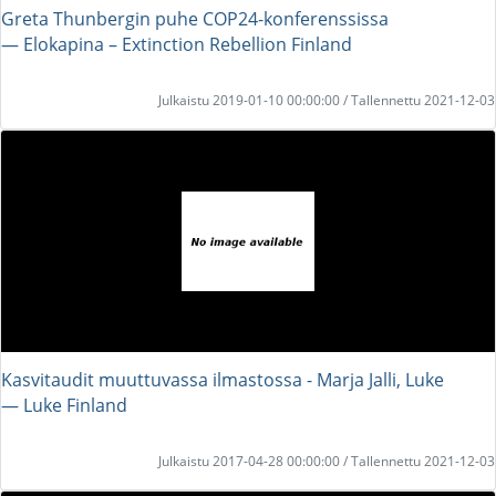
Greta Thunbergin puhe COP24-konferenssissa
― Elokapina – Extinction Rebellion Finland
Julkaistu 2019-01-10 00:00:00 / Tallennettu 2021-12-03
Kasvitaudit muuttuvassa ilmastossa - Marja Jalli, Luke
― Luke Finland
Julkaistu 2017-04-28 00:00:00 / Tallennettu 2021-12-03