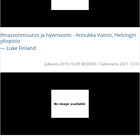
Ilmastonmuutos ja hyvinvointi - Annukka Vainio, Helsingin
yliopisto
― Luke Finland
Julkaistu 2019-10-09 00:00:00 / Tallennettu 2021-12-01