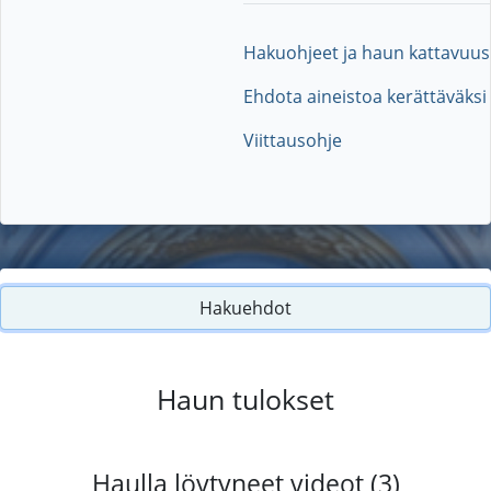
Hakuohjeet ja haun kattavuus
Ehdota aineistoa kerättäväksi
Viittausohje
Hakuehdot
Haun tulokset
Haulla löytyneet videot (3)