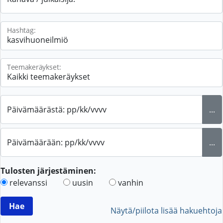
Hashtag:
Teemakeräykset:
Päivämäärästä: pp/kk/vvvv
...
Päivämäärään: pp/kk/vvvv
...
Tulosten järjestäminen:
relevanssi
uusin
vanhin
Näytä/piilota lisää hakuehtoja