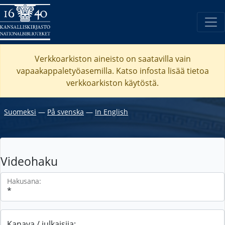
Verkkoarkiston aineisto on saatavilla vain
vapaakappaletyöasemilla. Katso
infosta
lisää tietoa
verkkoarkiston käytöstä.
Suomeksi
―
På svenska
―
In English
Videohaku
Hakusana:
Kanava / julkaisija: