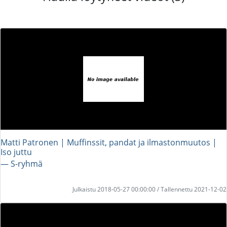
Matti Patronen | Muffinssit, pandat ja ilmastonmuutos |
Iso juttu
― S-ryhmä
Julkaistu 2018-05-27 00:00:00 / Tallennettu 2021-12-02