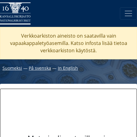
Verkkoarkiston aineisto on saatavilla vain
vapaakappaletyöasemilla. Katso
infosta
lisää tietoa
verkkoarkiston käytöstä.
Suomeksi
―
På svenska
―
In English