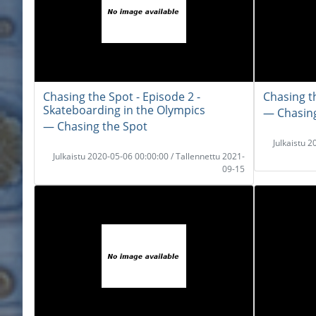
Chasing the Spot - Episode 2 -
Chasing th
Skateboarding in the Olympics
― Chasing
― Chasing the Spot
Julkaistu 
Julkaistu 2020-05-06 00:00:00 / Tallennettu 2021-
09-15