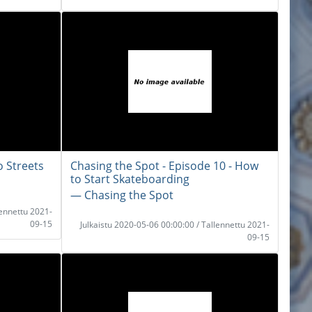
o Streets
Chasing the Spot - Episode 10 - How
to Start Skateboarding
― Chasing the Spot
lennettu 2021-
09-15
Julkaistu 2020-05-06 00:00:00 / Tallennettu 2021-
09-15