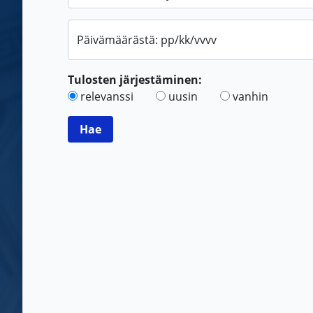
Päivämäärästä: pp/kk/vvvv
Tulosten järjestäminen:
relevanssi
uusin
vanhin