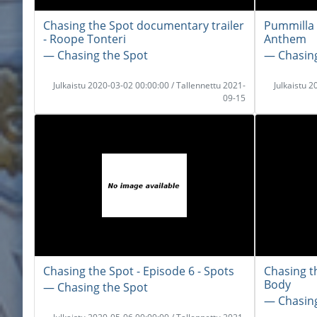
Chasing the Spot documentary trailer
Pummilla 
- Roope Tonteri
Anthem
― Chasing the Spot
― Chasing
Julkaistu 2020-03-02 00:00:00 / Tallennettu 2021-
Julkaistu 
09-15
Chasing the Spot - Episode 6 - Spots
Chasing th
Body
― Chasing the Spot
― Chasing