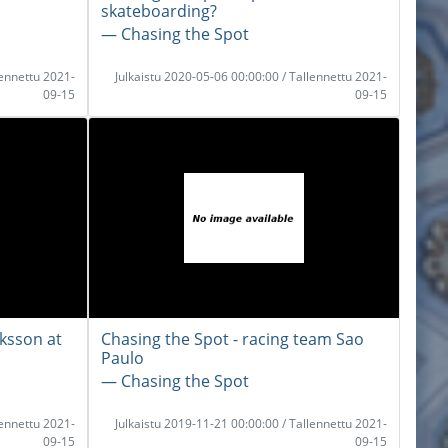
skateboarding?
― Chasing the Spot
lennettu 2021-
Julkaistu 2020-05-06 00:00:00 / Tallennettu 2021-
09-15
09-15
iksson at
Chasing the Spot - racing team Sao
Paulo
― Chasing the Spot
lennettu 2021-
Julkaistu 2019-11-21 00:00:00 / Tallennettu 2021-
09-15
09-15