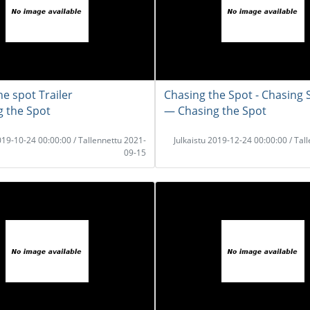
e spot Trailer
Chasing the Spot - Chasing 
 the Spot
― Chasing the Spot
2019-10-24 00:00:00 / Tallennettu 2021-
Julkaistu 2019-12-24 00:00:00 / Tal
09-15