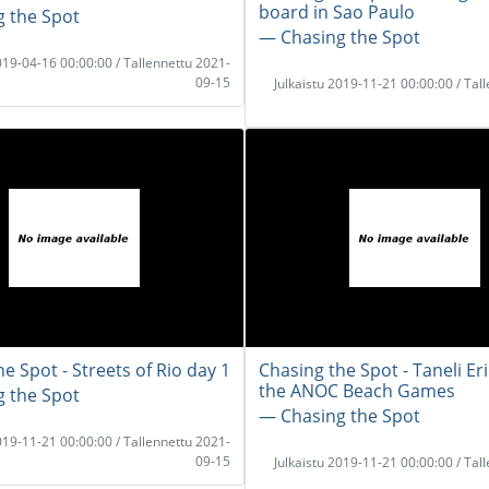
board in Sao Paulo
 the Spot
― Chasing the Spot
2019-04-16 00:00:00 / Tallennettu 2021-
09-15
Julkaistu 2019-11-21 00:00:00 / Tal
e Spot - Streets of Rio day 1
Chasing the Spot - Taneli Er
the ANOC Beach Games
 the Spot
― Chasing the Spot
2019-11-21 00:00:00 / Tallennettu 2021-
09-15
Julkaistu 2019-11-21 00:00:00 / Tal