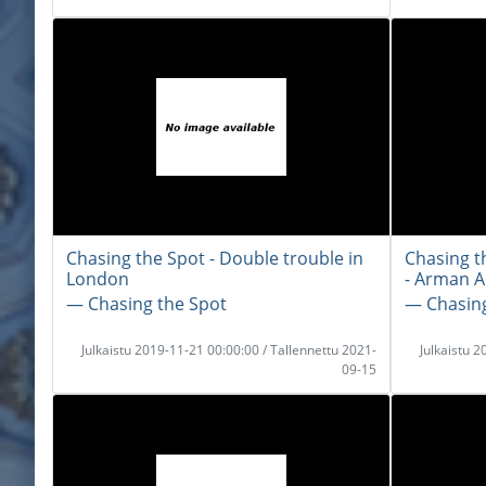
Chasing the Spot - Double trouble in
Chasing t
London
- Arman A
― Chasing the Spot
― Chasing
Julkaistu 2019-11-21 00:00:00 / Tallennettu 2021-
Julkaistu 
09-15