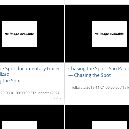
he Spot documentary trailer
Chasing the Spot - Sao Paul
lizad
― Chasing the Spot
 the Spot
Julkaistu 2019-11-21 00:00:00 / Tal
2020-03-01 00:00:00 / Tallennettu 2021-
09-15