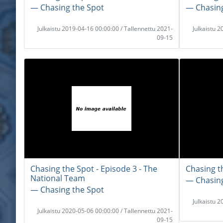
― Chasing the Spot
― Chasing
Julkaistu 2019-04-16 00:00:00 / Tallennettu 2021-
Julkaistu 
09-15
Chasing the Spot - Episode 3 - The
Chasing th
National Team
― Chasing
― Chasing the Spot
Julkaistu 
Julkaistu 2020-05-06 00:00:00 / Tallennettu 2021-
09-15