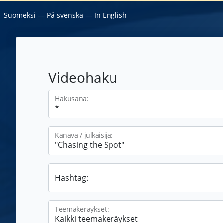
Suomeksi
―
På svenska
―
In English
Videohaku
Hakusana:
Kanava / julkaisija:
Hashtag:
Teemakeräykset: