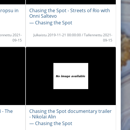
Kropsu in
Chasing the Spot - Streets of Rio with
Onni Saltevo
― Chasing the Spot
lennettu 2021-
Julkaistu 2019-11-21 00:00:00 / Tallennettu 2021-
09-15
09-15
 - The
Chasing the Spot documentary trailer
- Nikolai Alin
― Chasing the Spot