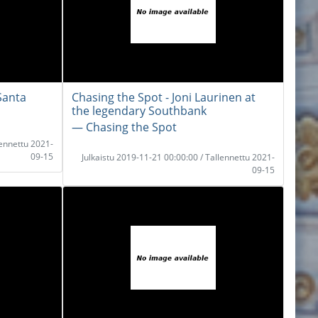
Santa
Chasing the Spot - Joni Laurinen at
the legendary Southbank
― Chasing the Spot
lennettu 2021-
09-15
Julkaistu 2019-11-21 00:00:00 / Tallennettu 2021-
09-15