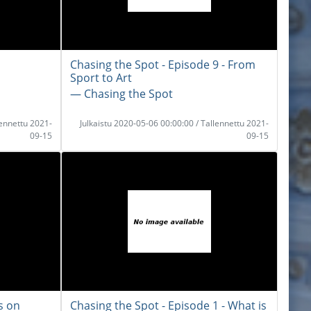
Chasing the Spot - Episode 9 - From
Sport to Art
― Chasing the Spot
lennettu 2021-
Julkaistu 2020-05-06 00:00:00 / Tallennettu 2021-
09-15
09-15
s on
Chasing the Spot - Episode 1 - What is