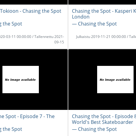
Tokioon - Chasing the Spot
Chasing the Spot - Kasperi 
London
 the Spot
― Chasing the Spot
2020-03-11 00:00:00 / Tallennettu 2021-
Julkaistu 2019-11-21 00:00:00 / Tal
09-15
e Spot - Episode 7 - The
Chasing the Spot - Episode 8
World's Best Skateboarder
 the Spot
― Chasing the Spot