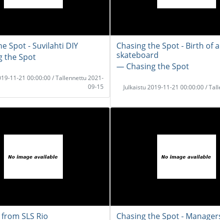
e Spot - Suvilahti DIY
Chasing the Spot - Birth of a
skateboard
 the Spot
― Chasing the Spot
2019-11-21 00:00:00 / Tallennettu 2021-
09-15
Julkaistu 2019-11-21 00:00:00 / Tal
 from SLS Rio
Chasing the Spot - Manager