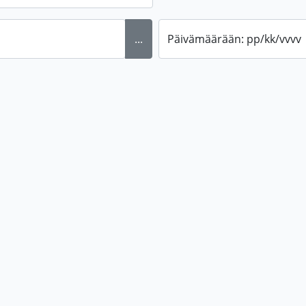
...
Päivämäärään: pp/kk/vvvv