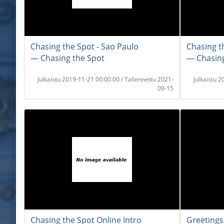
Chasing the Spot - Sao Paulo
Chasing th
― Chasing the Spot
― Chasing
Julkaistu 2019-11-21 00:00:00 / Tallennettu 2021-
Julkaistu 
09-15
Chasing the Spot Online Intro
Greetings