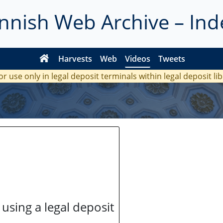
innish Web Archive – Ind
Harvests
Web
Videos
Tweets
or use only in legal deposit terminals within legal deposit li
 using a legal deposit