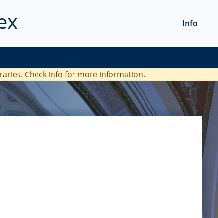
ex
Info
braries. Check
info
for more information.