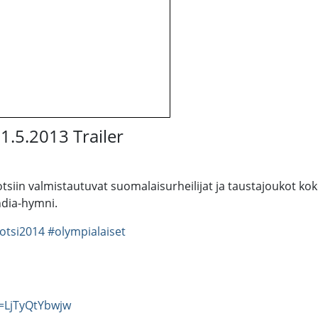
.5.2013 Trailer
in valmistautuvat suomalaisurheilijat ja taustajoukot kokoo
ndia-hymni.
otsi2014
#olympialaiset
=LjTyQtYbwjw