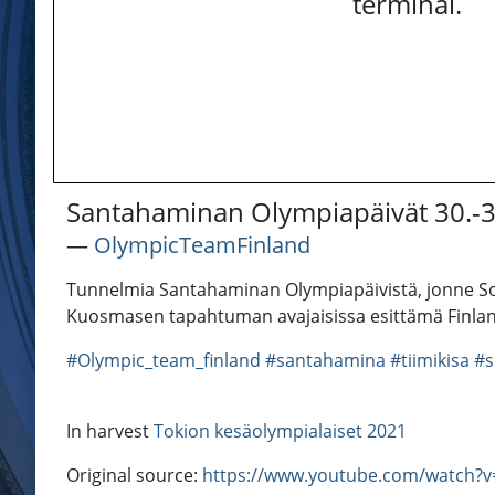
terminal.
Santahaminan Olympiapäivät 30.-31
―
OlympicTeamFinland
Tunnelmia Santahaminan Olympiapäivistä, jonne Sotsi
Kuosmasen tapahtuman avajaisissa esittämä Finla
#Olympic_team_finland
#santahamina
#tiimikisa
#s
In harvest
Tokion kesäolympialaiset 2021
Original source:
https://www.youtube.com/watch?v