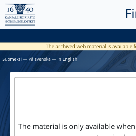
F
The archived web material is available f
Suomeksi
―
På svenska
―
In English
The material is only available when