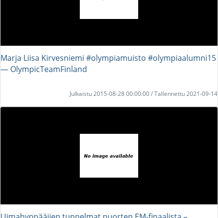
Marja Liisa Kirvesniemi #olympiamuisto #olympiaalumni15
― OlympicTeamFinland
Julkaistu 2015-08-28 00:00:00 / Tallennettu 2021-09-14
Uimahyppääjien tunnelmat nuorten EM-finaalista –