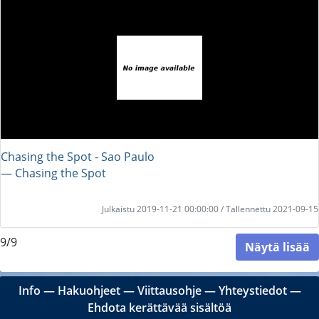
Chasing the Spot - Sao Paulo
― Chasing the Spot
Julkaistu 2019-11-21 00:00:00 / Tallennettu 2021-09-15
9/9
Näytä lisää
Info
―
Hakuohjeet
―
Viittausohje
―
Yhteystiedot
―
Ehdota kerättävää sisältöä