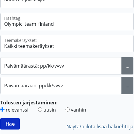
Hashtag:
Teemakeräykset:
Päivämäärästä: pp/kk/vvvv
...
Päivämäärään: pp/kk/vvvv
...
Tulosten järjestäminen:
relevanssi
uusin
vanhin
Näytä/piilota lisää hakuehtoja