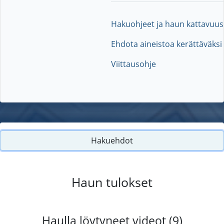
Hakuohjeet ja haun kattavuus
Ehdota aineistoa kerättäväksi
Viittausohje
Hakuehdot
Haun tulokset
Haulla löytyneet videot (9)