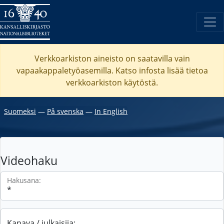
Verkkoarkiston aineisto on saatavilla vain
vapaakappaletyöasemilla. Katso
infosta
lisää tietoa
verkkoarkiston käytöstä.
Suomeksi
―
På svenska
―
In English
Videohaku
Hakusana:
Kanava / julkaisija: