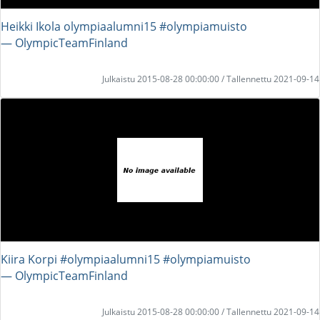
Heikki Ikola olympiaalumni15 #olympiamuisto
― OlympicTeamFinland
Julkaistu 2015-08-28 00:00:00 / Tallennettu 2021-09-14
Kiira Korpi #olympiaalumni15 #olympiamuisto
― OlympicTeamFinland
Julkaistu 2015-08-28 00:00:00 / Tallennettu 2021-09-14