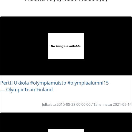
Pertti Ukkola #olympiamuisto #olympiaalumni15
― OlympicTeamFinland
Julkaistu 2015-08-28 00:00:00 / Tallennettu 2021-09-14