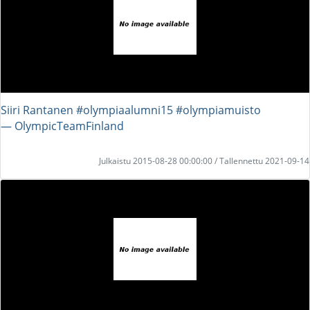
Siiri Rantanen #olympiaalumni15 #olympiamuisto
― OlympicTeamFinland
Julkaistu 2015-08-28 00:00:00 / Tallennettu 2021-09-14