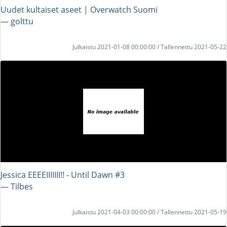
Uudet kultaiset aseet | Overwatch Suomi
― golttu
Julkaistu 2021-01-08 00:00:00 / Tallennettu 2021-05-22
Jessica EEEEIIIIIII!! - Until Dawn #3
― Tilbes
Julkaistu 2021-04-03 00:00:00 / Tallennettu 2021-05-19