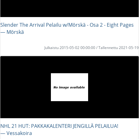
Slender The Arrival Pelailu w/Mörskä - Osa 2 - Eight Pages
― Mörskä
Julkaistu 2015-05-02 00:00:00 / Tallennettu 2021-05-19
NHL 21 HUT: PAKKAKALENTERI JENGILLÄ PELAILUA!
― Vessakoira