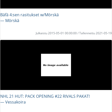
Bäfä 4:sen rasitukset w/Mörskä
― Mörskä
Julkaistu 2015-05-01 00:00:00 / Tallennettu 2021-05-19
NHL 21 HUT: PACK OPENING #22 RIVALS PAKAT!
― Vessakoira