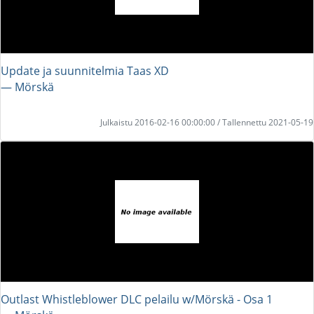
Update ja suunnitelmia Taas XD
― Mörskä
Julkaistu 2016-02-16 00:00:00 / Tallennettu 2021-05-19
Outlast Whistleblower DLC pelailu w/Mörskä - Osa 1