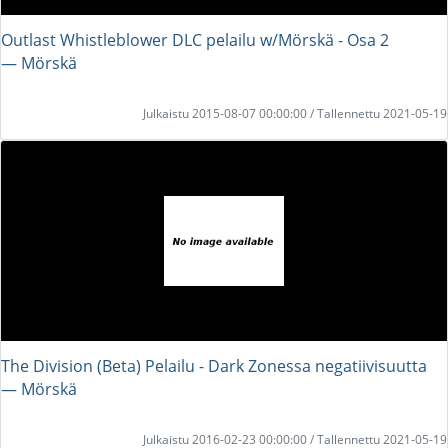
Outlast Whistleblower DLC pelailu w/Mörskä - Osa 2
― Mörskä
Julkaistu 2015-08-07 00:00:00 / Tallennettu 2021-05-19
The Division (Beta) Pelailu - Dark Zonessa negatiivisuutta
― Mörskä
Julkaistu 2016-02-23 00:00:00 / Tallennettu 2021-05-19