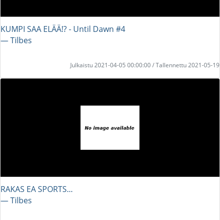
KUMPI SAA ELÄÄ!? - Until Dawn #4
― Tilbes
Julkaistu 2021-04-05 00:00:00 / Tallennettu 2021-05-19
RAKAS EA SPORTS...
― Tilbes