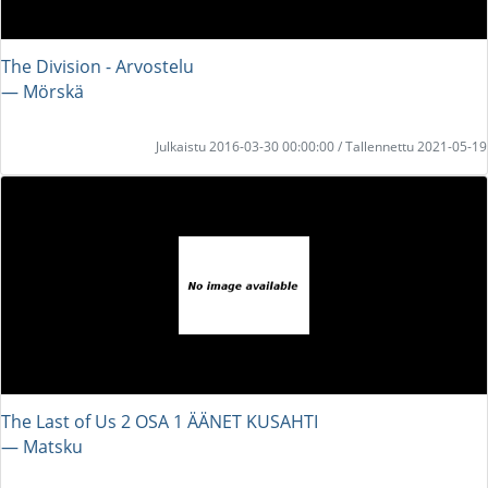
The Division - Arvostelu
― Mörskä
Julkaistu 2016-03-30 00:00:00 / Tallennettu 2021-05-19
The Last of Us 2 OSA 1 ÄÄNET KUSAHTI
― Matsku