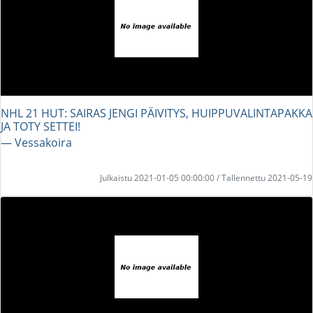
NHL 21 HUT: SAIRAS JENGI PÄIVITYS, HUIPPUVALINTAPAKKA
JA TOTY SETTEI!
― Vessakoira
Julkaistu 2021-01-05 00:00:00 / Tallennettu 2021-05-19