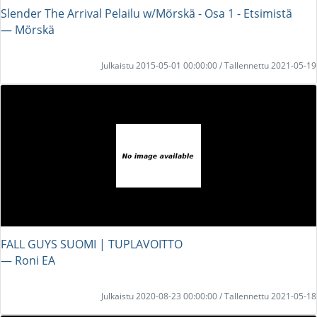
Slender The Arrival Pelailu w/Mörskä - Osa 1 - Etsimistä
― Mörskä
Julkaistu 2015-05-01 00:00:00 / Tallennettu 2021-05-19
FALL GUYS SUOMI | TUPLAVOITTO
― Roni EA
Julkaistu 2020-08-23 00:00:00 / Tallennettu 2021-05-18