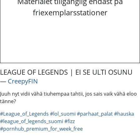
Materialet tillgänglig endast på
friexemplarsstationer
LEAGUE OF LEGENDS | EI SE ULTI OSUNU
―
CreepyFIN
Juuh nyt vidii vähä tiuhempaa tahtii, jos sais vaik vähä eloo
tänne?
#League_of_Legends
#lol_suomi
#parhaat_palat
#hauska
#league_of_legends_suomi
#fizz
#pornhub_premium_for_week_free