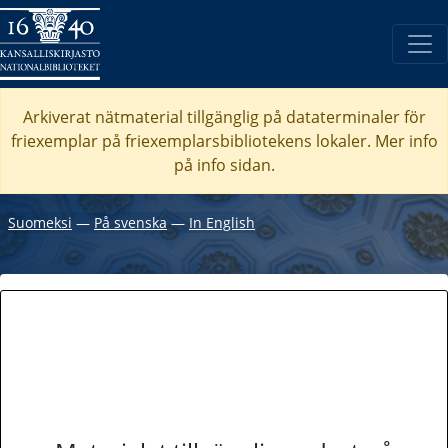
Arkiverat nätmaterial tillgänglig på dataterminaler för
friexemplar på friexemplarsbibliotekens lokaler. Mer info
på info sidan.
Suomeksi
―
På svenska
―
In English